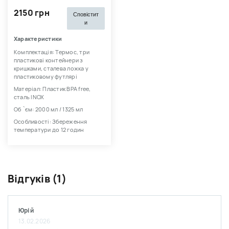
2150 грн
Сповістит
и
Характеристики
Комплектація: Термос, три
пластикові контейнери з
кришками, сталева ложка у
пластиковому футлярі
Матеріал: Пластик BPA free,
сталь INOX
Об `єм: 2000 мл / 1325 мл
Особливості: Збереження
температури до 12 годин
Відгуків (1)
Юрій
13.02.2026