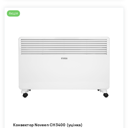
Акція
Kонвектор Noveen CH3400 (уцінка)