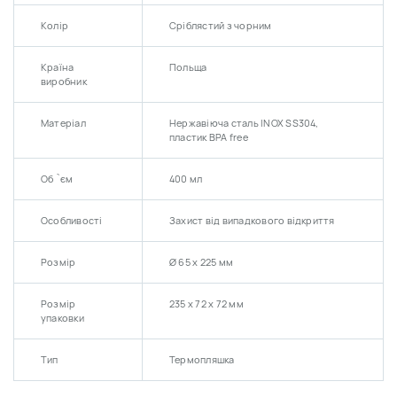
Колір
Сріблястий з чорним
Країна
Польща
виробник
Матеріал
Нержавіюча сталь INOX SS304,
пластик BPA free
Об `єм
400 мл
Особливості
Захист від випадкового відкриття
Розмір
Ø 65 x 225 мм
Розмір
235 х 72 х 72 мм
упаковки
Тип
Термопляшка