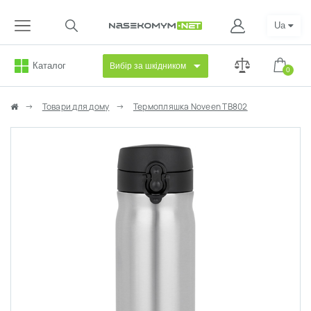
Ua
Каталог
Вибір за шкідником
0
Товари для дому
Термопляшка Noveen TB802