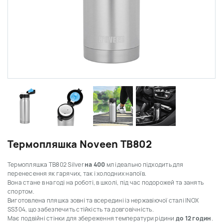
Термопляшка Noveen TB802
Термопляшка TB802 Silver
на
400
мл
ідеально підходить для
перенесення як гарячих, так і холодних напоїв.
Вона
стане в нагоді
на роботі, в школі, під час подорожей та занять
спортом.
Виготовлена пляшка
зовні та всередині
із нержавіючої сталі
INOX
SS304, що забезпечить стійкість та довговічність.
Має подвійні стінки для збереження температури рідини
до 12 годин
.