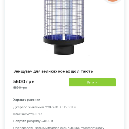
Знищувач для великих комах що літають
5600 грн
Купити
8800 грн
Характеристики
Джерело живлення: 220-240 В, 50/60 Гц
Клас захисту: IPX4
Напруга розряду: 4000 В
Особливості: Великий прилад економічний та безпечний у