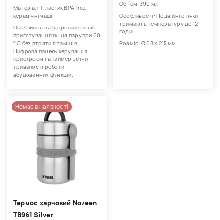
Об `єм: 390 мл
Матеріал: Пластик BPA free,
керамічні чаші
Особливості: Подвійні стінки
тримають температуру до 12
Особливості: Здоровий спосіб
годин
приготування їжі на пару при 60
° С без втрати вітамінів.
Розмір: Ø 68 x 215 мм
Цифрова панель керування
пристроєм та таймер зміни
тривалості роботи
вбудованних функцій.
Немає в наявності
Термос харчовий Noveen
TB961 Silver