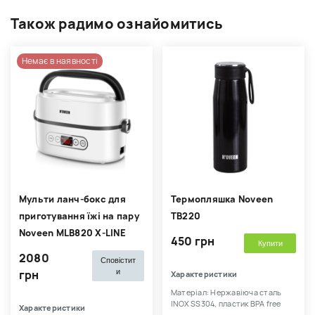
Також радимо ознайомитись
Немає в наявності
Мульти ланч-бокс для
Термопляшка Noveen
приготування їжі на пару
TB220
Noveen MLB820 X-LINE
450 грн
Купити
2080
Сповістит
и
грн
Характеристики
Матеріал: Нержавіюча сталь
INOX SS304, пластик BPA free
Характеристики