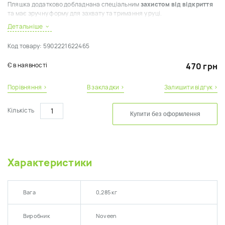
Пляшка додатково д
обладнана
спеціальним
захистом від відкриття
та має зручну форму для
захвату
та тримання у руці.
Її розмір: Ø 65 х 225 мм та вага: 285 г.
Детальніше
Код товару:
5902221622465
Є в наявності
470 грн
Порівняння ›
В закладки ›
Залишити відгук ›
Кількість
Купити без оформлення
Характеристики
Вага
0,285 кг
Виробник
Noveen