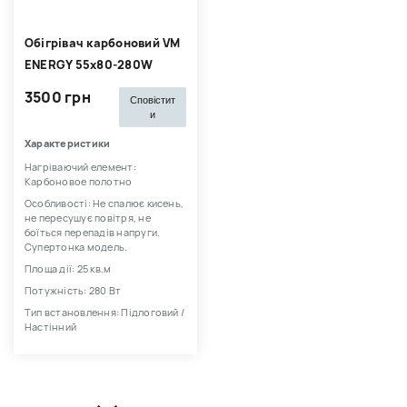
Обігрівач карбоновий VM
ENERGY 55х80-280W
3500 грн
Сповістит
и
Характеристики
Нагріваючий елемент:
Карбоновое полотно
Особливості: Не спалює кисень,
не пересушує повітря, не
боїться перепадів напруги.
Супертонка модель.
Площа дії: 25 кв.м
Потужність: 280 Вт
Тип встановлення: Підлоговий /
Настінний