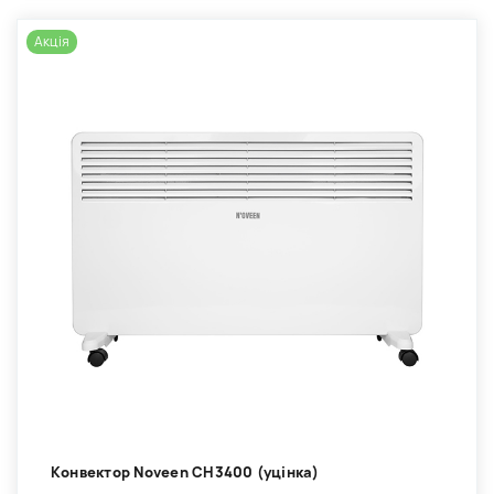
Акція
Kонвектор Noveen CH3400 (уцінка)