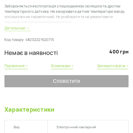
Забороняється експлуатація з пошкодженою ізоляцією та дротом
температурного датчика. Не занурювати датчик температури в воду,
оскільки він не герметичний. Не розбирати та не ремонтувати
терморегулятор в підключеному стані.
Детальніше
Код товару:
48202221620715
400 грн
Немає в наявності
Порівняння ›
В закладки ›
Залишити відгук ›
Сповістити
Характеристики
Вид
Електронний накладний