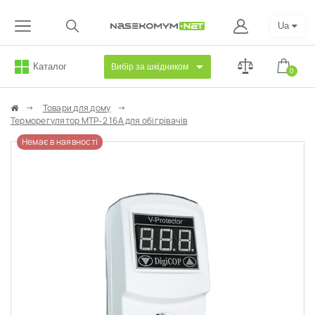
Ua
Каталог
Вибір за шкідником
0
Товари для дому
Терморегулятор МТР-2 16А для обігрівачів
Немає в наявності