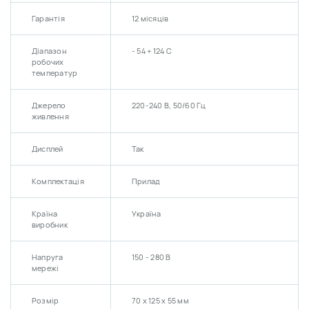
Гарантія
12 місяців
Діапазон
- 54 + 124 С
робочих
температур
Джерело
220-240 В, 50/60 Гц
живлення
Дисплей
Так
Комплектація
Прилад
Країна
Україна
виробник
Напруга
150 - 280 В
мережі
Розмір
70 х 125 х 55 мм