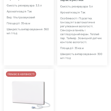
Характеристики
Ємкість резервуара: 3,5 л
Ємкість резервуара: 5 л
Ароматизація: Так
Ароматизація: Так
Вид: Ультразвуковий
Особливості: Підсвітка.
Іонізація та автоматичне
Площа дії: 35 кв.м
регулювання вологості.
Швидкість випаровування: 360
Сенсорна панель і
мл / год
світлодіодний екран. Теплий
пар. Таймер. Зовнішній датчик
контолю вологості.
Площа дії: 35 кв.м
Швидкість випаровування: 300
мл / год
Немає в наявності