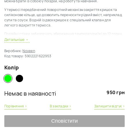
можна брати із собою у поїздки, на роботу та навчання.
У термосі передбачений поворотний механізм закриття кришок та
силіконове кільце, що дозволить переносити рідкий вміст, наприклад,
супи та соуси.
В одній із двох кришок є спеціальний клапан для
легкого відкриття термоса.
Подвійні стінки забезпечать збереження температури їжі до 12 годин.
Детальніше
Термос виготовлений з нержавіючої сталі INOX та пластику, який не
містить бісфенол А.
Виробник:
Noveen
Код товару:
5902221622953
У комплект входить сумка з ручкою для зручного перенесення.
Об'єм термосу 470 мл.
Колір
950 грн
Немає в наявності
Порівняння ›
В закладки ›
Залишити відгук ›
Сповістити