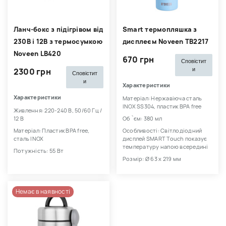
Ланч-бокс з підігрівом від
Smart термопляшка з
230В і 12В з термосумкою
дисплеєм Noveen TB2217
Noveen LB420
670 грн
Сповістит
и
2300 грн
Сповістит
и
Характеристики
Характеристики
Матеріал: Нержавіюча сталь
INOX SS304, пластик BPA free
Живлення: 220-240 В, 50/60 Гц /
12 В
Об `єм: 380 мл
Матеріал: Пластик BPA free,
Особливості: Світлодіодний
сталь INOX
дисплей SMART Touch показує
температуру напою всередині
Потужність: 55 Вт
Розмір: Ø 63 x 219 мм
Немає в наявності