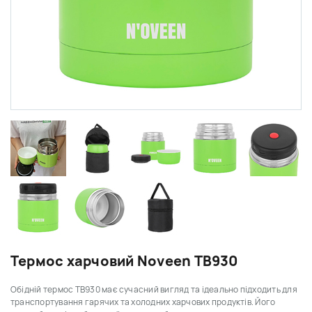
Термос харчовий Noveen TB930
Обідній термос TB930 має сучасний вигляд та ідеально підходить для
транспортування гарячих та холодних харчових продуктів.
Його