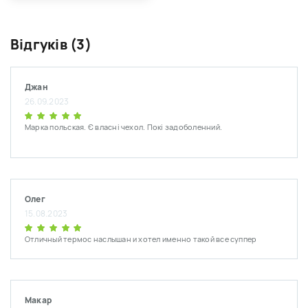
Відгуків (3)
Джан
26.09.2023
Марка польская. Є власні чехол. Покі задоболенний.
Олег
15.08.2023
Отличный термос наслышан и хотел именно такой все суппер
Макар