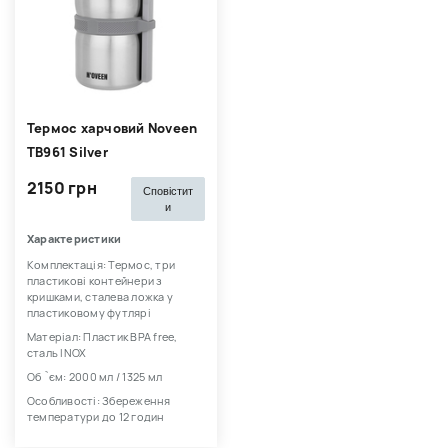
Термос харчовий Noveen
TB961 Silver
2150 грн
Сповістит
и
Характеристики
Комплектація: Термос, три
пластикові контейнери з
кришками, сталева ложка у
пластиковому футлярі
Матеріал: Пластик BPA free,
сталь INOX
Об `єм: 2000 мл / 1325 мл
Особливості: Збереження
температури до 12 годин