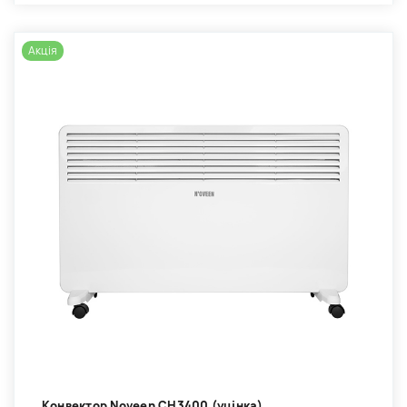
Акція
Kонвектор Noveen CH3400 (уцінка)