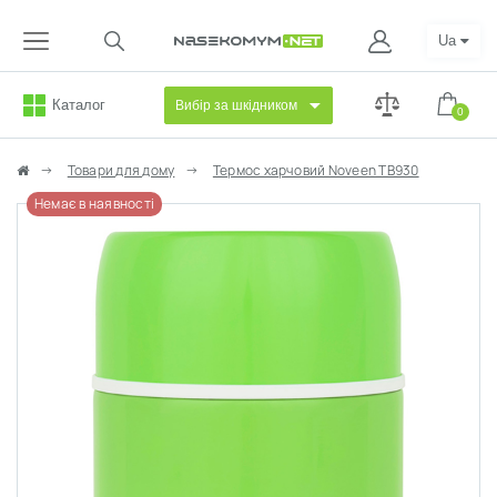
Ua
Каталог
Вибір за шкідником
0
Товари для дому
Термос харчовий Noveen TB930
Немає в наявності