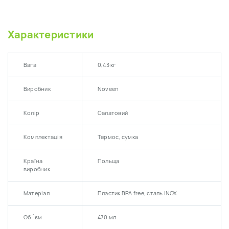
Характеристики
Вага
0,43 кг
Виробник
Noveen
Колір
Салатовий
Комплектація
Термос, сумка
Країна
Польща
виробник
Матеріал
Пластик BPA free, сталь INOX
Об `єм
470 мл