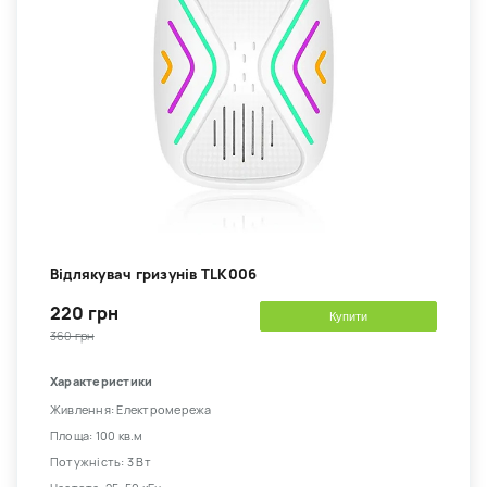
Відлякувач гризунів TLK006
220 грн
Купити
360 грн
Характеристики
Живлення: Електромережа
Площа: 100 кв.м
Потужність: 3 Вт