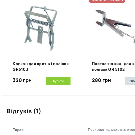
Капкан для кротів і полівок
Пастка-ножиці для кр
GR5103
полівок GR 5102
320 грн
280 грн
Купити
Спо
Відгуків (1)
Тарас
Подходит только для мелких