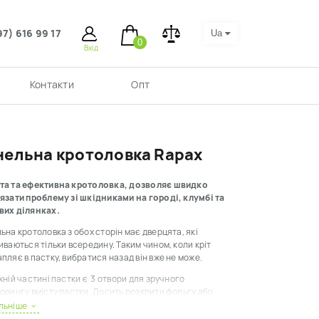
97) 616 99 17
Ua
0
Вхід
Контакти
Опт
нельна кротоловка Rapax
та та ефективна кротоловка, дозволяє швидко
язати проблему зі шкідниками на городі, клумбі та
вих ділянках.
ьна кротоловка з обох сторін має дверцята, які
иваються тільки всередину. Таким чином, коли кріт
пляє в пастку, вибратися назад він вже не може.
хній частині пастки є 3 отвори для зручного
орингу вмісту пастки. Досить розкрити фольгу або
, щоб перевірити, чи спійманий шкідник.
льніше