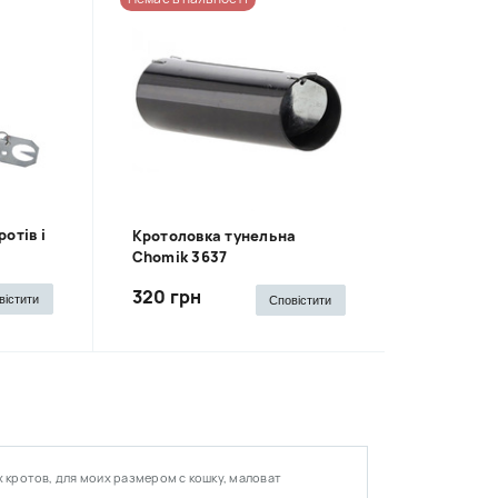
отів і
Кротоловка тунельна
Chomik 3637
320 грн
вістити
Сповістити
 кротов, для моих размером с кошку, маловат