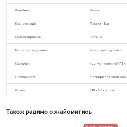
Виробник
Rapax
Комплектація
Пастка - 1 шт
Країна виробник
Польща
Місце застосування
На відкритому повітрі
Матеріал
корпус - жорсткий ПВХ,
Особливості
3 отвори для моніторин
Розмір
210 х 50 х 50 мм
Також радимо ознайомитись
Немає в наявності