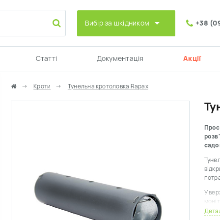
Вибір за шкідником
+38 (0
Статті
Документація
Акції
Кроти
Тунельна кротоловка Rapax
Ту
Прос
розв'
садо
Тунел
відкр
потра
У вер
моніт
дерен
Дета