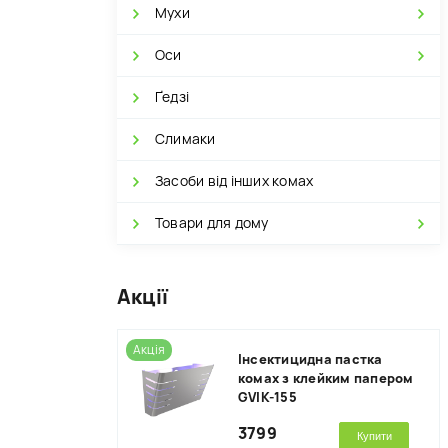
Мухи
Оси
Ґедзі
Слимаки
Засоби від інших комах
Товари для дому
Акції
Акція
Інсектицидна пастка
комах з клейким папером
GVIK-155
3799
Купити