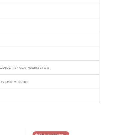
 дверцята - оцинкована сталь
гу вмісту пастки
Немає в наявності