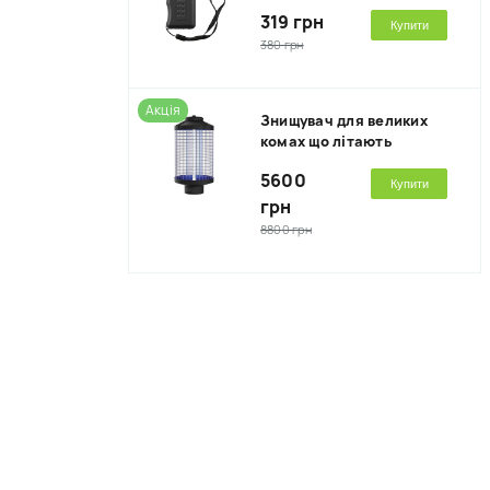
319 грн
Купити
380 грн
Акція
Знищувач для великих
комах що літають
5600
Купити
грн
8800 грн