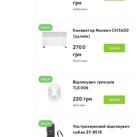
грн
4680 грн
Акція
Kонвектор Noveen CH3400
(уцінка)
2700
Купити
грн
3200 грн
Акція
Відлякувач гризунів
TLK006
220 грн
Купити
360 грн
Акція
Ультразвуковий відлякувач
собак ZF-851E