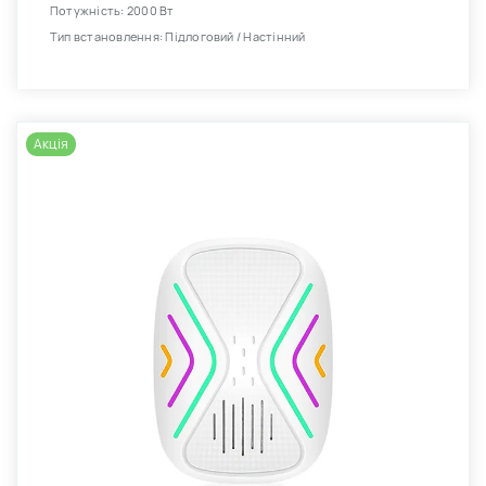
Потужність: 2000 Вт
Тип встановлення: Підлоговий / Настінний
Акція