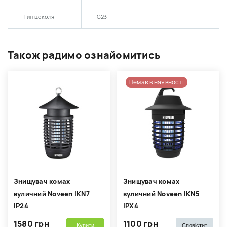
Тип цоколя
G23
Також радимо ознайомитись
Немає в наявності
Знищувач комах
Знищувач комах
вуличний Noveen IKN7
вуличний Noveen IKN5
IP24
IPX4
1580 грн
1100 грн
Купити
Сповістит