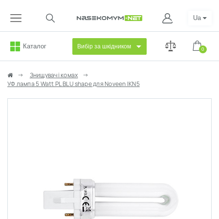
Ua
Каталог
Вибір за шкідником
0
Знищувачі комах
УФ лампа 5 Watt PL BL U shape для Noveen IKN5