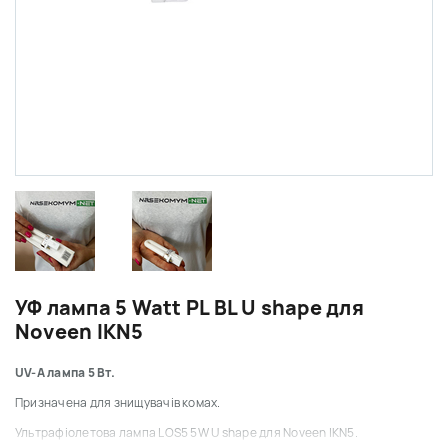
УФ лампа 5 Watt PL BL U shape для
Noveen IKN5
UV-A лампа 5 Вт.
Призначена для знищувачів комах.
Ультрафіолетова лампа LOS5 5W U shape для Noveen IKN5.