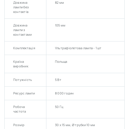
Довжина
82 мм
лампи без
контактів
Довжина
105 мм
лампи з
контактами
Комплектація
Ультрафіолетова лампа - 1 шт
Країна
Польща
виробник
Потужність
5 Вт
Ресурс лампи
8 000 годин
Робоча
50 Гц
частота
Розмір
30 х 15 мм, Ø трубки 10 мм