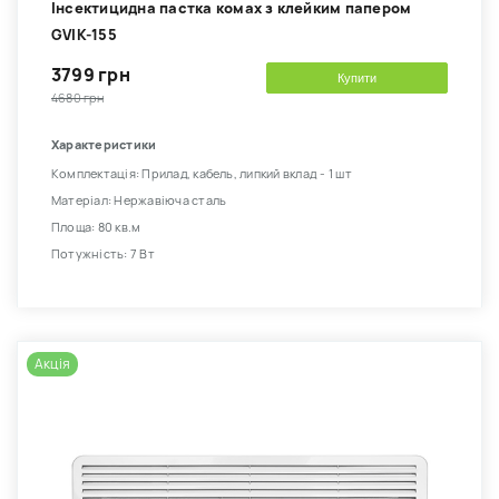
Інсектицидна пастка комах з клейким папером
GVIK-155
3799 грн
Купити
4680 грн
Характеристики
Комплектація: Прилад, кабель, липкий вклад - 1 шт
Матеріал: Нержавіюча сталь
Площа: 80 кв.м
Потужність: 7 Вт
Акція