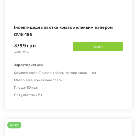
Інсектицидна пастка комах з клейким папером
GVIK-155
3799 грн
Купити
4680 грн
Характеристики
Комплектація: Прилад, кабель, липкий вклад - 1 шт
Матеріал: Нержавіюча сталь
Площа: 80 кв.м
Потужність: 7 Вт
Акція