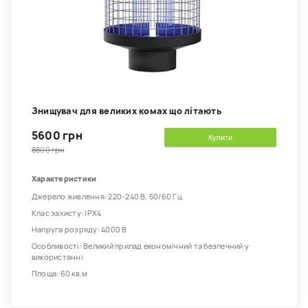
Знищувач для великих комах що літають
5600 грн
Купити
8800 грн
Характеристики
Джерело живлення: 220-240 В, 50/60 Гц
Клас захисту: IPX4
Напруга розряду: 4000 В
Особливості: Великий прилад економічний та безпечний у
використанні
Площа: 60 кв.м