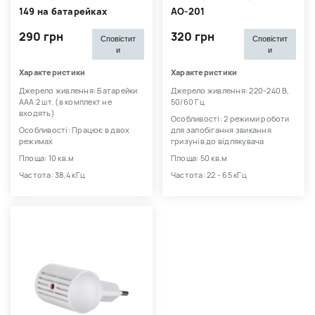
149 на батарейках
АО-201
290 грн
320 грн
Сповістит
Сповістит
и
и
Характеристики
Характеристики
Джерело живлення: Батарейки
Джерело живлення: 220-240 В,
AАА 2 шт. (в комплект не
50/60 Гц
входять)
Особливості: 2 режими роботи
Особливості: Працює в двох
для запобігання звикання
режимах
гризунів до відлякувача
Площа: 10 кв.м
Площа: 50 кв.м
Частота: 38,4 кГц
Частота: 22 - 65 кГц