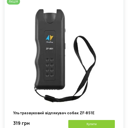
Акція
Ультразвуковий відлякувач собак ZF-851E
319 грн
Купити