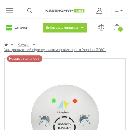
Ua
Каталог
Вибір за шкідником
0
Комарі
Ультразвуковий відлякувач комарів Mosquito Repeller ZF801
Немає в наявності