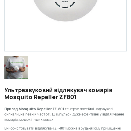
Ультразвуковий відлякувач комарів
Mosquito Repeller ZF801
Прилад Mosquito Repeller ZF-801
генерує постійні надзвукові
сигнали, на певній частоті. Ці імпульси дуже ефективні у відлякуванні
комарів, мошок і інших комах.
Використовувати відлякувач ZF-801 можна в будь-якому приміщенні