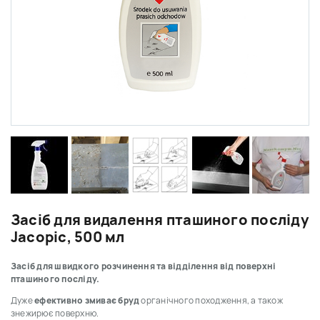
Засіб для видалення пташиного посліду
Jacopic, 500 мл
Засіб для швидкого розчинення та відділення від поверхні
пташиного посліду.
Дуже
ефективно змиває бруд
органічного походження, а також
знежирює поверхню.