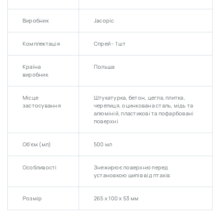
Уникати контакту з очима. Не слід використовувати в поєднанні з
Виробник
Jacopic
іншими препаратами.
Комплектація
Спрей - 1 шт
Країна
Польша
виробник
Місце
Штукатурка, бетон, цегла, плитка,
застосування
черепиця, оцинкована сталь, мідь та
алюміній, пластикові та пофарбовані
поверхні
Об'єм (мл)
500 мл
Особливості
Знежирює поверхню перед
установкою шипів від птахів
Розмір
265 х 100 х 53 мм