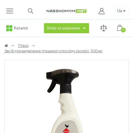
Ua
Каталог
Вибір за шкідником
0
Птахи
Засіб для видалення пташиного посліду Jacopic, 500 мл