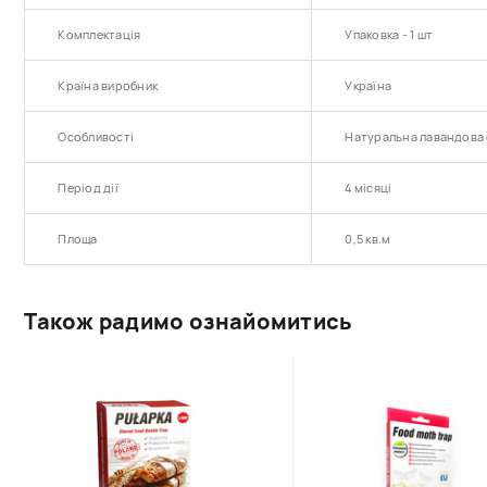
Комплектація
Упаковка - 1 шт
Країна виробник
Україна
Особливості
Натуральна лавандова 
Період дії
4 місяці
Площа
0,5 кв.м
Також радимо ознайомитись