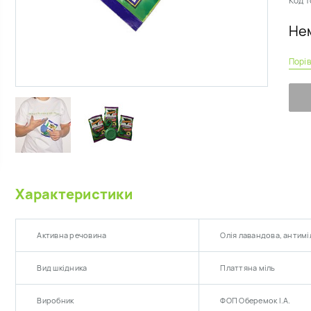
Код т
Нем
Порі
Характеристики
Активна речовина
Олія лавандова, антим
Вид шкідника
Платтяна міль
Виробник
ФОП Оберемок I.А.