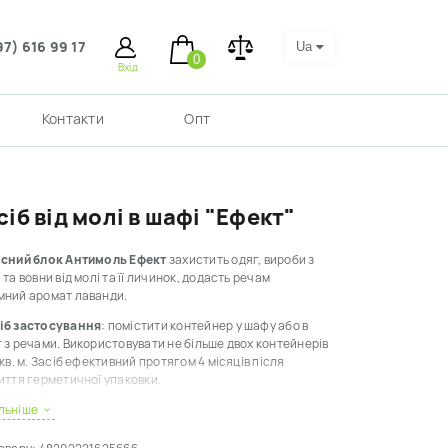
97) 616 99 17
Ua
0
Вхід
Контакти
Опт
сіб від молі в шафі "Ефект"
існий блок Антимоль Ефект
захистить одяг, вироби з
 та вовни від молі та її личинок, додасть речам
мний аромат лаванди.
іб застосування
: помістити контейнер у шафу або в
 з речами. Використовувати не більше двох контейнерів
 кв. м. Засіб ефективний протягом 4 місяців після
иття герметичної упаковки.
льніше