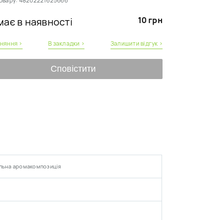
овару:
48202221625666
10 грн
ає в наявності
вняння ›
В закладки ›
Залишити відгук ›
Сповістити
ільна аромакомпозиція