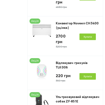
грн
4680 грн
Акція
Kонвектор Noveen CH3400
(уцінка)
2700
Купити
грн
3200 грн
Акція
Відлякувач гризунів
TLK006
220 грн
Купити
360 грн
Акція
Ультразвуковий відлякувач
собак ZF-851E