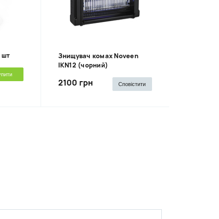
 шт
Знищувач комах Noveen
IKN12 (чорний)
упити
2100 грн
Сповістити