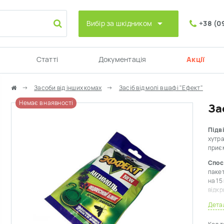
Вибір за шкідником
+38 (0
Статті
Документація
Акції
Засоби від інших комах
Засіб від молі в шафі "Ефект"
Немає в наявності
За
Підв
хутра
приє
Спос
пакет
на 15
відкр
Дета