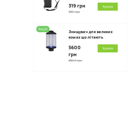
319 грн
Купити
380 грн
Акція
Знищувач для великих
комах що літають
5600
Купити
грн
8800 грн