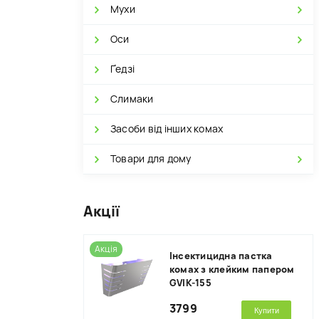
Мухи
Оси
Ґедзі
Слимаки
Засоби від інших комах
Товари для дому
Акції
Акція
Інсектицидна пастка
комах з клейким папером
GVIK-155
3799
Купити