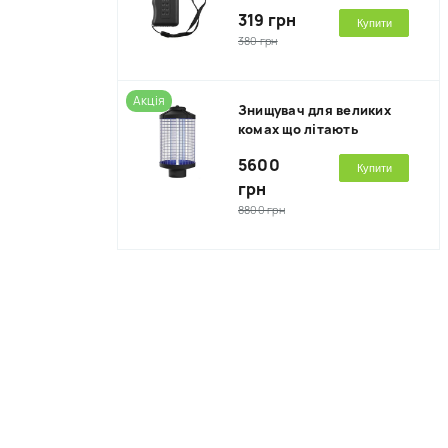
319 грн
Купити
380 грн
Акція
Знищувач для великих
комах що літають
5600
Купити
грн
8800 грн