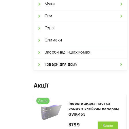
Мухи
Оси
Ґедзі
Слимаки
Засоби від інших комах
Товари для дому
Акції
Акція
Інсектицидна пастка
комах з клейким папером
GVIK-155
3799
Купити