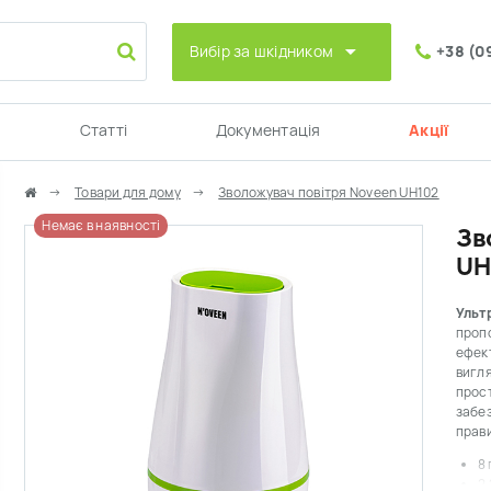
Вибір за шкідником
+38 (0
Статті
Документація
Акції
Товари для дому
Зволожувач повітря Noveen UH102
Немає в наявності
Зв
UH
Ульт
пропо
ефект
вигля
прост
забез
прави
8
2,