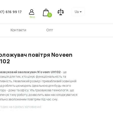
97) 616 99 17
Ua
0
Вхід
Контакти
Опт
оложувач повітря Noveen
102
развуковий зволожувач N'oveen UH102
- це
зиція для тих, хто цінує функціональність та
ивність. Невеликий розмір і привабливий зовнішній
д роблять цю модель ідеальною для будь-якого
ору - дому та офісу. Ультразвукова технологія, що
печує тиху роботу, дозволить вам насолоджуватися
льно зволоженим повітрям під час сну.
 годин на одному заповненні
2 л ємність резервуара