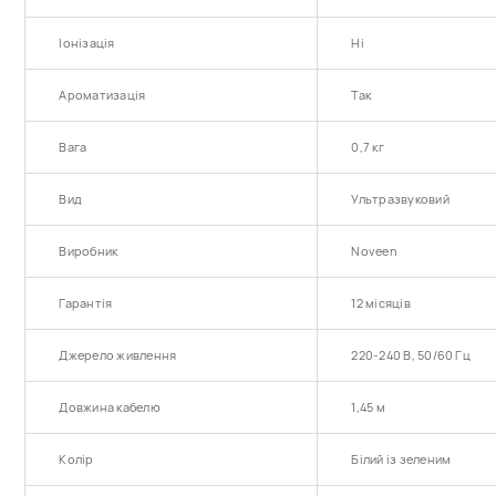
Іонізація
Ні
Ароматизація
Так
Вага
0,7 кг
Вид
Ультразвуковий
Виробник
Noveen
Гарантія
12 місяців
Джерело живлення
220-240 В, 50/60 Гц
Довжина кабелю
1,45 м
Колір
Білий із зеленим