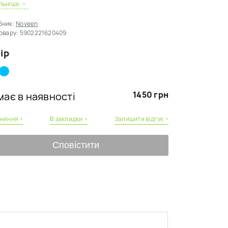
льніше
фективна робота до 30 кв.м
роматизація - використання ароматичних олій
бник:
Noveen
ожливість зміни напрямку насадки
овару:
5902221620409
втоматичне відключення при відсутності води
 вологості повітря у квартирі 50-60%.
ір
1450 грн
ає в наявності
вняння ›
В закладки ›
Залишити відгук ›
Сповістити