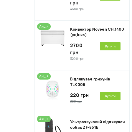
грн
4680 грн
Акція
Kонвектор Noveen CH3400
(уцінка)
2700
Купити
грн
3200 грн
Акція
Відлякувач гризунів
TLK006
220 грн
Купити
360 грн
Акція
Ультразвуковий відлякувач
собак ZF-851E