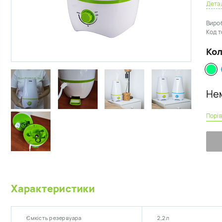
Дета
Е
А
Виро
М
Код т
А
Норма
Кол
Нем
Порі
Характеристики
Ємкість резервуара
2,2 л