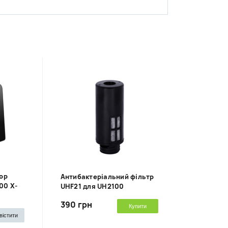
тор
Антибактеріальний фільтр
00 X-
UHF21 для UH2100
390 грн
Купити
вістити