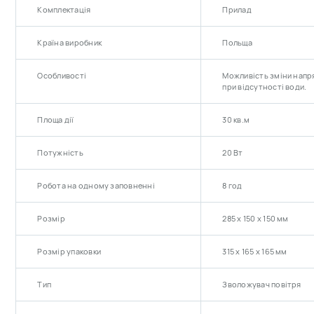
Комплектація
Прилад
Країна виробник
Польща
Особливості
Можливість зміни напр
при відсутності води.
Площа дії
30 кв.м
Потужність
20 Вт
Робота на одному заповненні
8 год
Розмір
285 х 150 х 150 мм
Розмір упаковки
315 х 165 х 165 мм
Тип
Зволожувач повітря