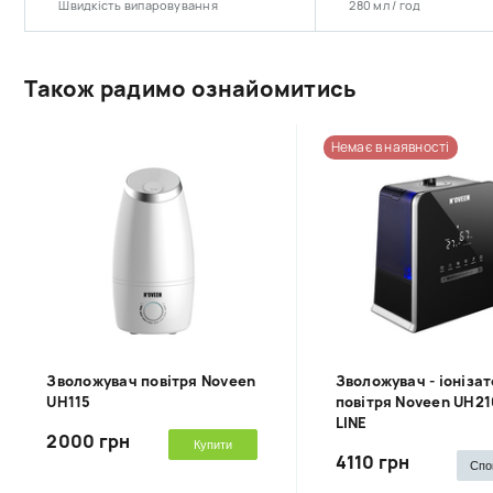
Швидкість випаровування
280 мл / год
Також радимо ознайомитись
Немає в наявності
Зволожувач повітря Noveen
Зволожувач - іоніза
UH115
повітря Noveen UH21
LINE
2000 грн
Купити
4110 грн
Спо