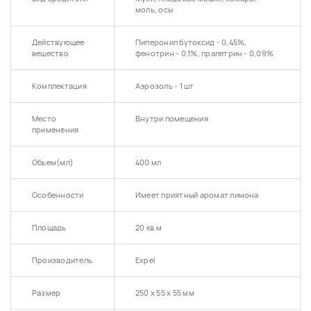
моль, осы
Действующее
Пиперонил бутоксид - 0,45%,
вещество
фенотрин - 0,1%, пралетрин - 0,09%
Комплектация
Аэрозоль - 1 шт
Место
Внутри помещения
применения
Объем(мл)
400 мл
Особенности
Имеет приятный аромат лимона
Площадь
20 кв.м
Производитель
Expel
Размер
250 х 55 х 55 мм