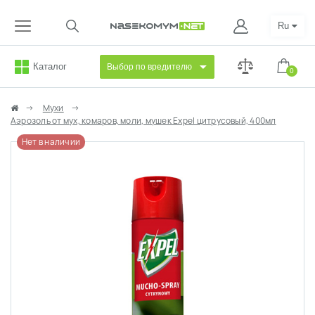
Ru
Каталог
Выбор по вредителю
0
Мухи
Аэрозоль от мух, комаров, моли, мушек Expel цитрусовый, 400мл
Нет в наличии