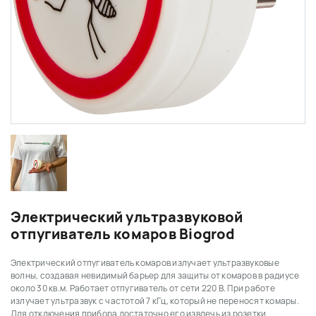
Электрический ультразвуковой
отпугиватель комаров Biogrod
Электрический отпугиватель комаров излучает ультразвуковые
волны, создавая невидимый барьер для защиты от комаров в радиусе
около 30 кв.м. Работает отпугиватель от сети 220 В. При работе
излучает ультразвук с частотой 7 кГц, который не переносят комары.
Для отключения прибора достаточно его извлечь из розетки.