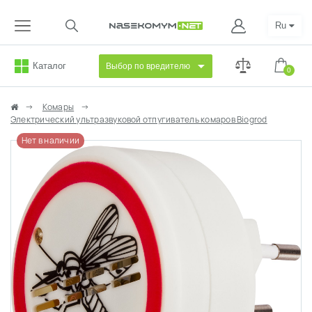
Ru
Каталог
Выбор по вредителю
0
Комары
Электрический ультразвуковой отпугиватель комаров Biogrod
Нет в наличии