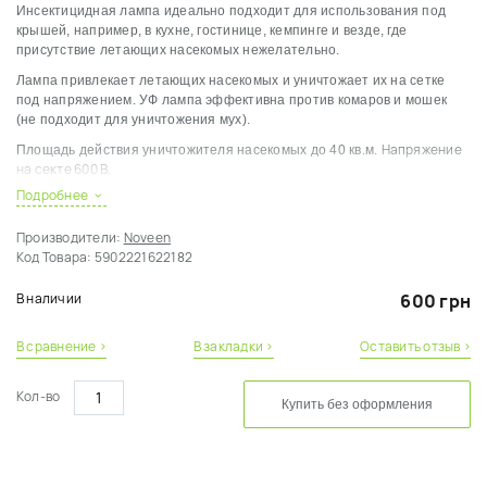
Инсектицидная лампа идеально подходит для использования под
крышей, например, в кухне, гостинице, кемпинге и везде, где
присутствие летающих насекомых нежелательно.
Лампа привлекает летающих насекомых и уничтожает их на сетке
под напряжением. УФ лампа эффективна против комаров и мошек
(не подходит для уничтожения мух).
Напряжение
Площадь действия уничтожителя насекомых до 40
кв.м.
на секте 600 В.
Подробнее
Благодаря небольшому размеру, практически незаметна в
помещении.
Производители:
Noveen
Код Товара:
5902221622182
В наличии
600 грн
В сравнение ›
В закладки ›
Оставить отзыв ›
Кол-во
Купить без оформления