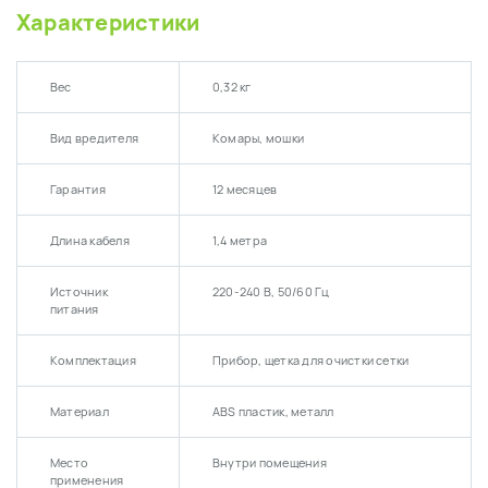
Характеристики
Вес
0,32 кг
Вид вредителя
Комары, мошки
Гарантия
12 месяцев
Длина кабеля
1,4 метра
Источник
220-240 В, 50/60 Гц
питания
Комплектация
Прибор, щетка для очистки сетки
Материал
ABS пластик, металл
Место
Внутри помещения
применения