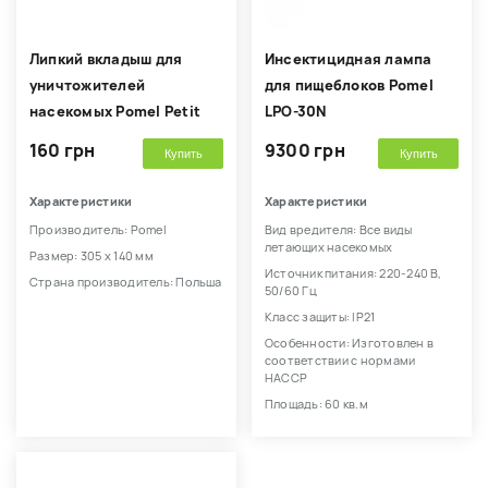
Липкий вкладыш для
Инсектицидная лампа
уничтожителей
для пищеблоков Pomel
насекомых Pomel Petit
LPO-30N
160 грн
9300 грн
Купить
Купить
Характеристики
Характеристики
Производитель: Pomel
Вид вредителя: Все виды
летающих насекомых
Размер: 305 х 140 мм
Источник питания: 220-240 В,
Страна производитель: Польша
50/60 Гц
Класс защиты: IP21
Особенности: Изготовлен в
соответствии с нормами
HACCP
Площадь: 60 кв.м