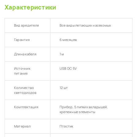
Характеристики
Вид вредителя
Все виды летающих насекомых
Гарантия
6 месяцев
Длина кабеля
1 м
Источник
USB DC 5V
питания
Количество
12 шт
светодиодов
Комплектация
Прибор, 5 липких вкладышей,
крепежные элементы
Материал
Птастик