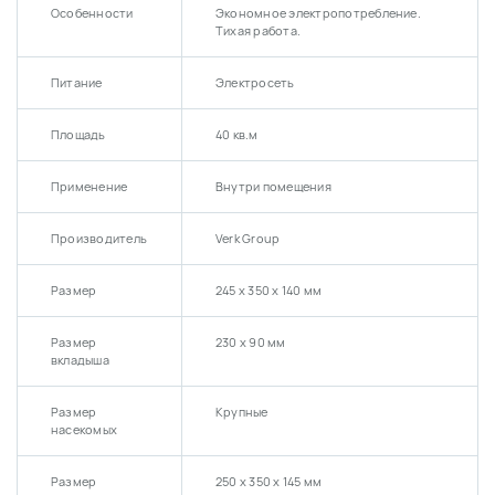
Особенности
Экономное электропотребление.
Тихая работа.
Питание
Электросеть
Площадь
40 кв.м
Применение
Внутри помещения
Производитель
Verk Group
Размер
245 х 350 х 140 мм
Размер
230 х 90 мм
вкладыша
Размер
Крупные
насекомых
Размер
250 х 350 х 145 мм