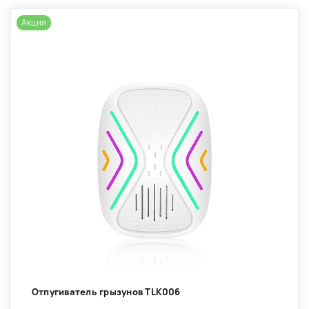
Акция
Отпугиватель грызунов TLK006