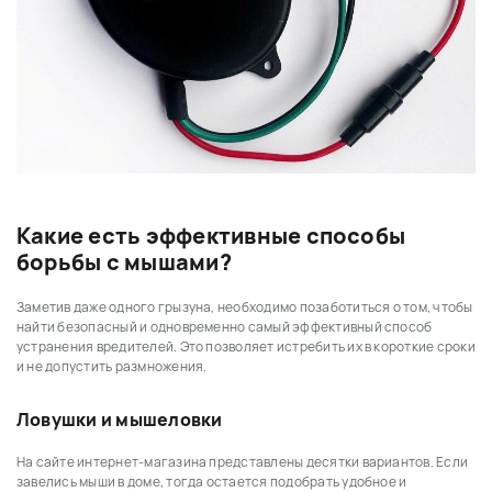
Какие есть эффективные способы
борьбы с мышами?
Заметив даже одного грызуна, необходимо позаботиться о том, чтобы
найти безопасный и одновременно самый эффективный способ
устранения вредителей. Это позволяет истребить их в короткие сроки
и не допустить размножения.
Ловушки и мышеловки
На сайте интернет-магазина представлены десятки вариантов. Если
завелись мыши в доме, тогда остается подобрать удобное и