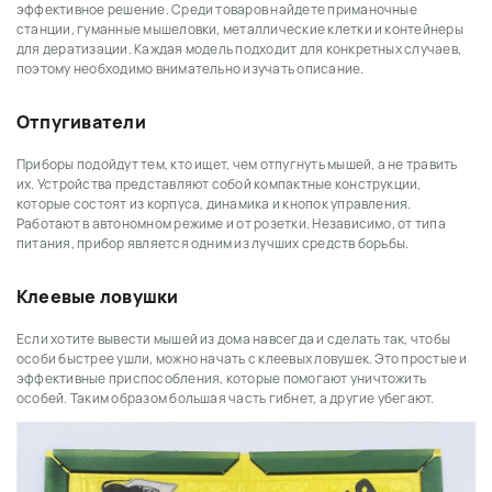
эффективное решение. Среди товаров найдете приманочные
станции, гуманные мышеловки, металлические клетки и контейнеры
для дератизации. Каждая модель подходит для конкретных случаев,
поэтому необходимо внимательно изучать описание.
Отпугиватели
Приборы подойдут тем, кто ищет, чем отпугнуть мышей, а не травить
их. Устройства представляют собой компактные конструкции,
которые состоят из корпуса, динамика и кнопок управления.
Работают в автономном режиме и от розетки. Независимо, от типа
питания, прибор является одним из лучших средств борьбы.
Клеевые ловушки
Если хотите вывести мышей из дома навсегда и сделать так, чтобы
особи быстрее ушли, можно начать с клеевых ловушек. Это простые и
эффективные приспособления, которые помогают уничтожить
особей. Таким образом большая часть гибнет, а другие убегают.