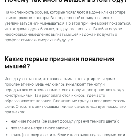
На численность особей, которые появляются в доме или квартире
влияют разные факторы. В определенный период она может
увеличиваться или уменьшаться. По этой причине может показаться,
что в одном году их больше, а в другом – меньше. В любом случае
необходимо немедленно выгнать мышей из дома и подумать о
профилактических мерах на будущее.
Какие первые признаки появления
мышей?
Иногда узнать о том, что завелась мышь в квартире или доме
проблематично. Ведь мелкие грызуны любят темноту и
передвигаются в основном в стенах, полу и пространствах между
конструкциями. Там располагаются их норы, где часто
образовываются колонии. В помещение грызуны попадают сквозь
щели. О том, что они посещают жилье, свидетельствует несколько
признаков:
наличие помета (он имеет формулу гранул темного цвета);
появление неприятного запаха;
грязь (на поверхности мебели и пола видны куски предметов и