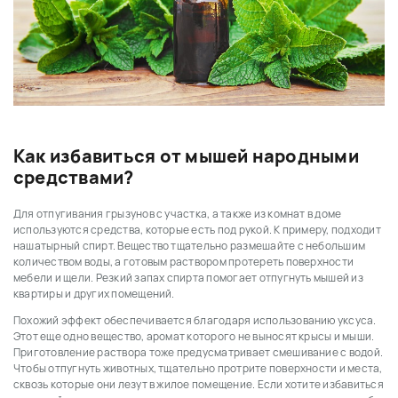
Как избавиться от мышей народными
средствами?
Для отпугивания грызунов с участка, а также из комнат в доме
используются средства, которые есть под рукой. К примеру, подходит
нашатырный спирт. Вещество тщательно размешайте с небольшим
количеством воды, а готовым раствором протереть поверхности
мебели и щели. Резкий запах спирта помогает отпугнуть мышей из
квартиры и других помещений.
Похожий эффект обеспечивается благодаря использованию уксуса.
Этот еще одно вещество, аромат которого не выносят крысы и мыши.
Приготовление раствора тоже предусматривает смешивание с водой.
Чтобы отпугнуть животных, тщательно протрите поверхности и места,
сквозь которые они лезут в жилое помещение. Если хотите избавиться