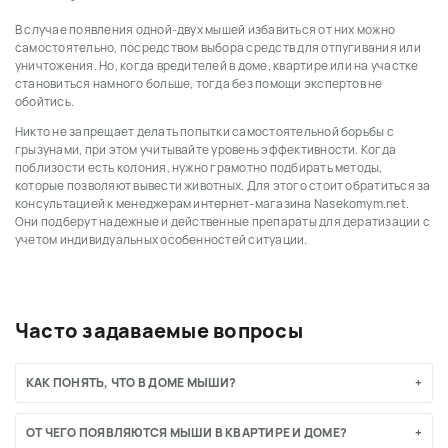
В случае появления одной-двух мышей избавиться от них можно
самостоятельно, посредством выбора средств для отпугивания или
уничтожения. Но, когда вредителей в доме, квартире или на участке
становиться намного больше, тогда без помощи экспертов не
обойтись.
Никто не запрещает делать попытки самостоятельной борьбы с
грызунами, при этом учитывайте уровень эффективности. Когда
поблизости есть колония, нужно грамотно подбирать методы,
которые позволяют вывести животных. Для этого стоит обратиться за
консультацией к менеджерам интернет-магазина Nasekomym.net.
Они подберут надежные и действенные препараты для дератизации с
учетом индивидуальных особенностей ситуации.
Часто задаваемые вопросы
КАК ПОНЯТЬ, ЧТО В ДОМЕ МЫШИ?
ОТ ЧЕГО ПОЯВЛЯЮТСЯ МЫШИ В КВАРТИРЕ И ДОМЕ?