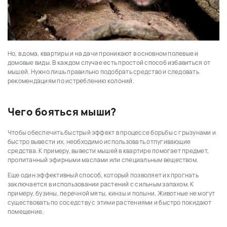
Но, в дома, квартиры и на дачи проникают в основном полевые и
домовые виды. В каждом случае есть простой способ избавиться от
мышей. Нужно лишь правильно подобрать средство и следовать
рекомендациям по истреблению колоний.
Чего бояться мыши?
Чтобы обеспечить быстрый эффект в процессе борьбы с грызунами и
быстро вывести их, необходимо использовать отпугивающие
средства. К примеру, вывести мышей в квартире помогает предмет,
пропитанный эфирными маслами или специальным веществом.
Еще один эффективный способ, который позволяет их прогнать
заключается в использовании растений с сильным запахом. К
примеру, бузины, перечной мяты, кинзы и полыни. Животные не могут
существовать по соседству с этими растениями и быстро покидают
помещение.