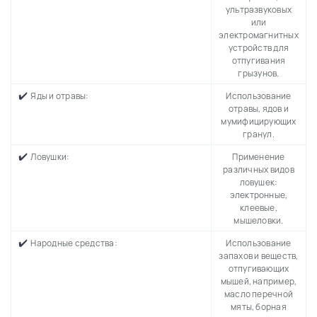
ультразвуковых
или
электромагнитных
устройств для
отпугивания
грызунов.
✔️
Яды и отравы:
Использование
отравы, ядов и
мумифицирующих
гранул.
✔️
Ловушки:
Применение
различных видов
ловушек:
электронные,
клеевые,
мышеловки.
✔️
Народные средства:
Использование
запахов и веществ,
отпугивающих
мышей, например,
масло перечной
мяты, борная