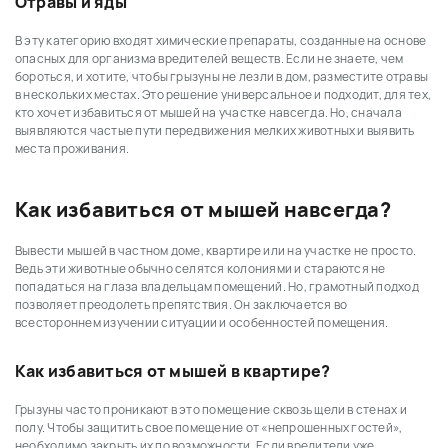
Отравы и яды
В эту категорию входят химические препараты, созданные на основе
опасных для организма вредителей веществ. Если не знаете, чем
бороться, и хотите, чтобы грызуны не лезли в дом, разместите отравы
в нескольких местах. Это решение универсальное и подходит, для тех,
кто хочет избавиться от мышей на участке навсегда. Но, сначала
выявляются частые пути передвижения мелких животных и выявить
места проживания.
Как избавиться от мышей навсегда?
Вывести мышей в частном доме, квартире или на участке не просто.
Ведь эти животные обычно селятся колониями и стараются не
попадаться на глаза владельцам помещений. Но, грамотный подход
позволяет преодолеть препятствия. Он заключается во
всестороннем изучении ситуации и особенностей помещения.
Как избавиться от мышей в квартире?
Грызуны часто проникают в это помещение сквозь щели в стенах и
полу. Чтобы защитить свое помещение от «непрошенных гостей»,
необходимо закрыть их по возможности. Если вредители уже