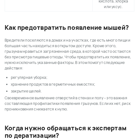
кислота, хлорка
или уксус.
Как предотвратить появление мышей?
Вредители поселяются в домах и на участках, где есть много пищи и
большая часть находиться в открытом доступе. Кроме этого,
грызунам нравиться загрязненная среда, в которой часто остаются
без присмотра пищевые отходы. Чтобы предотвратить их появление,
нужно исключить указанные факторы. В этом помогут следующие
действия:
регулярная уборка;
хранение продуктов в герметичных емкостях;
закрытие щелей.
Своевременное выявление отверстий в стенах и полу – это важная
составляющая профилактики появления грызунов. Если их нет, риск
проникновения снижается к нулю.
Когда нужно обращаться к экспертам
по дератизации?