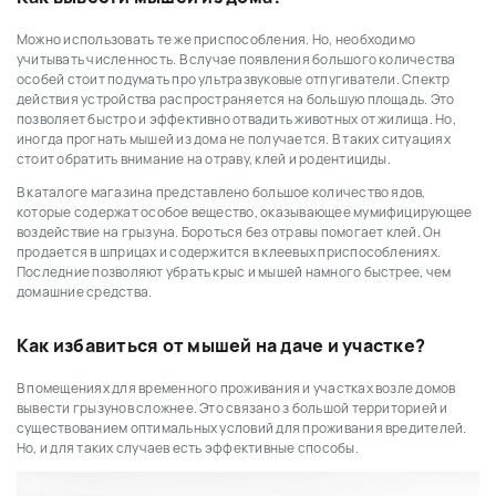
Можно использовать те же приспособления. Но, необходимо
учитывать численность. В случае появления большого количества
особей стоит подумать про ультразвуковые отпугиватели. Спектр
действия устройства распространяется на большую площадь. Это
позволяет быстро и эффективно отвадить животных от жилища. Но,
иногда прогнать мышей из дома не получается. В таких ситуациях
стоит обратить внимание на отраву, клей и родентициды.
В каталоге магазина представлено большое количество ядов,
которые содержат особое вещество, оказывающее мумифицирующее
воздействие на грызуна. Бороться без отравы помогает клей. Он
продается в шприцах и содержится в клеевых приспособлениях.
Последние позволяют убрать крыс и мышей намного быстрее, чем
домашние средства.
Как избавиться от мышей на даче и участке?
В помещениях для временного проживания и участках возле домов
вывести грызунов сложнее. Это связано з большой территорией и
существованием оптимальных условий для проживания вредителей.
Но, и для таких случаев есть эффективные способы.