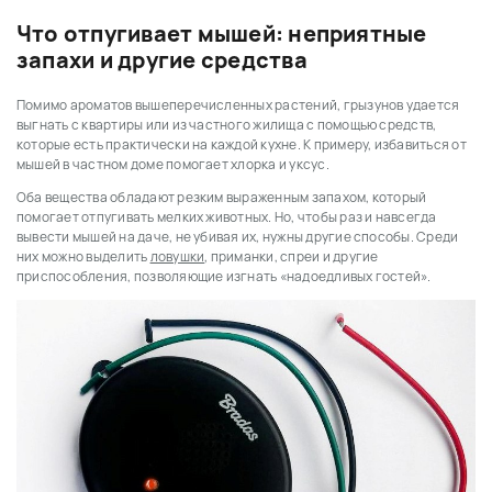
Что отпугивает мышей: неприятные
запахи и другие средства
Помимо ароматов вышеперечисленных растений, грызунов удается
выгнать с квартиры или из частного жилища с помощью средств,
которые есть практически на каждой кухне. К примеру, избавиться от
мышей в частном доме помогает хлорка и уксус.
Оба вещества обладают резким выраженным запахом, который
помогает отпугивать мелких животных. Но, чтобы раз и навсегда
вывести мышей на даче, не убивая их, нужны другие способы. Среди
них можно выделить
ловушки
, приманки, спреи и другие
приспособления, позволяющие изгнать «надоедливых гостей».