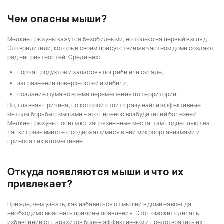
☑️
Меры безопасности
⭐
Как предотвратить появление?
Чем опасны мыши?
❗
Когда нужно обращаться к экспертам по дератизации?
Мелкие грызуны кажутся безобидными, но только на первый взгляд.
Это вредители, которые своим присутствием в частном доме создают
ряд неприятностей. Среди них:
порча продуктов и запасов в погребе или складе;
загрязнение поверхностей и мебели;
создание шума во время перемещения по территории.
Но, главная причина, по которой стоит сразу найти эффективные
методы борьбы с мышами – это перенос возбудителей болезней.
Мелкие грызуны посещают загрязненные места, там подцепляют на
лапки грязь вместе с содержащимися в ней микроорганизмами и
приносят их в помещение.
Откуда появляются мыши и что их
привлекает?
Прежде, чем узнать, как избавиться от мышей в доме навсегда,
необходимо выяснить причины появления. Это поможет сделать
избавление от паразитов более эффективным и предотвратить их