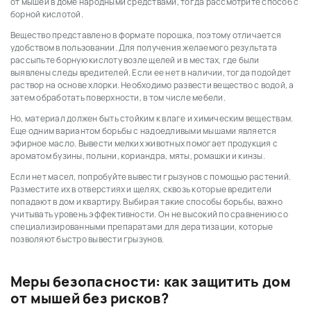
от мышей в доме народными средствами, тогда рассмотрите способ с
борной кислотой.
Вещество представлено в формате порошка, поэтому отличается
удобством в пользовании. Для получения желаемого результата
рассыпьте борную кислоту возле щелей и в местах, где были
выявлены следы вредителей. Если ее нет в наличии, тогда подойдет
раствор на основе хлорки. Необходимо развести вещество с водой, а
затем обработать поверхности, в том числе мебели.
Но, материал должен быть стойким к влаге и химическим веществам.
Еще одним вариантом борьбы с надоедливыми мышами является
эфирное масло. Вывести мелких животных помогает продукция с
ароматом бузины, полыни, кориандра, мяты, ромашки и кинзы.
Если нет масел, попробуйте вывести грызунов с помощью растений.
Разместите их в отверстиях и щелях, сквозь которые вредители
попадают в дом и квартиру. Выбирая такие способы борьбы, важно
учитывать уровень эффективности. Он не высокий по сравнению со
специализированными препаратами для дератизации, которые
позволяют быстро вывести грызунов.
Меры безопасности: как защитить дом
от мышей без рисков?