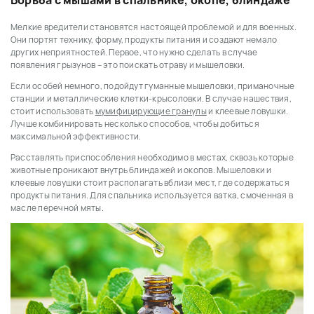
Борьба с мышами в спальнике, окопе, блиндаже
Мелкие вредители становятся настоящей проблемой и для военных.
Они портят технику, форму, продукты питания и создают немало
других неприятностей. Первое, что нужно сделать в случае
появления грызунов – это поискать отраву и мышеловки.
Если особей немного, подойдут гуманные мышеловки, приманочные
станции и металлические клетки-крысоловки. В случае нашествия,
стоит использовать
мумифицирующие гранулы
и клеевые ловушки.
Лучше комбинировать несколько способов, чтобы добиться
максимальной эффективности.
Расставлять приспособления необходимо в местах, сквозь которые
животные проникают внутрь блиндажей и окопов. Мышеловки и
клеевые ловушки стоит располагать вблизи мест, где содержаться
продукты питания. Для спальника используется ватка, смоченная в
масле перечной мяты.