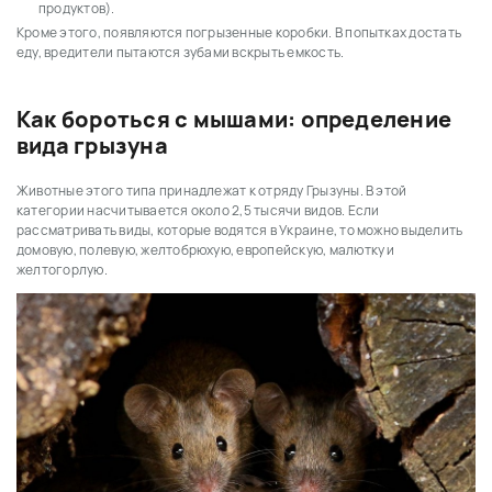
продуктов).
Кроме этого, появляются погрызенные коробки. В попытках достать
еду, вредители пытаются зубами вскрыть емкость.
Как бороться с мышами: определение
вида грызуна
Животные этого типа принадлежат к отряду Грызуны. В этой
категории насчитывается около 2,5 тысячи видов. Если
рассматривать виды, которые водятся в Украине, то можно выделить
домовую, полевую, желтобрюхую, европейскую, малютку и
желтогорлую.