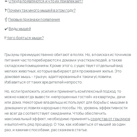
⏩
Откуда появляются и что их привлекает?
❓
Почему так много мышей в этом году?
☝
Первые признаки появления
✔️
Виды мышей
❗
Чего бояться мыши?
✴️
Что отпугивает мышей?
Грызуны преимущественно обитают в полях. Но, в поисках источников
⭐
Эффективные способы борьбы с грызунами
питания часто перебираются к домам и участкам людей, а также
✅
Ловушки и мышеловки
складским помещениям. Кроме этого, существует отдельный вид
мелких животных, которые выбирают для проживания жилье. Это
✅
Отпугиватели
домовая мышь – грызун, адаптированный к таким условиям.
✅
Клеевые ловушки
Избавиться от таких вредителей непросто.
✅
Отравы и яды
Но, если приложить усилия и применить комплексный подход, то
⚡️
Как избавиться от мышей навсегда?
можно навсегда вывести «непрошенных гостей» из квартиры, дачи
✅
В квартире
или дома. Некоторые владельцы используют для борьбы с мышами в
домашних условиях народные способы. Но, уровень эффективности
✅
В доме
не всегда соответствует ожиданиям. Чтобы обеспечить
✅
На даче
максимальный эффект, необходимо применять
средства от грызунов
✅
В спальнике, окопе, блиндаже
и выполнять ряд процедур. О том, как избавиться от мышей за один
✍
Народные средства
раз, и какими способами, расскажем в статье.