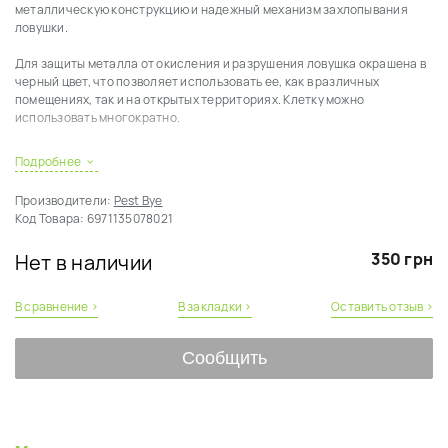
металлическую конструкцию и надежный механизм захлопывания 
ловушки.

Для защиты металла от окисления и разрушения ловушка окрашена в 
черный цвет, что позволяет использовать ее, как в различных 
помещениях, так и на открытых территориях. Клетку можно 
использовать многократно.

Внутри клетки есть специальный крючок, на который с одной стороны 
Подробнее
насаживается приманка, а с другой стороны крепится удерживавшая 
дверцу часть механизма.

Производители:
Pest Bye
Когда вредитель касается приманки, механизм приводится в 
Код Товара:
6971135078021
движение и ловушка захлопывается. Изнутри грызун не может открыть 
дверцу и оказывается в ловушке.

350 грн
Нет в наличии
Чтобы открыть клетку, достаточно поднять вертикальную задвижку на 
дверце вверх и открыть дверцу.

В сравнение ›
В закладки ›
Оставить отзыв ›
Клетка неразборная, отправляется в собранном виде, что упрощает 
ее использование.

Сообщить
Размер ловушки грызунов: 110 х 110 х 230 мм.