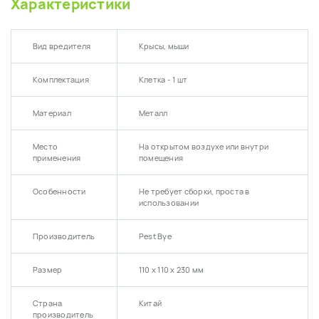
Характеристики
Вид вредителя
Крысы, мыши
Комплектация
Клетка - 1 шт
Материал
Металл
Место
На открытом воздухе или внутри
применения
помещения
Особенности
Не требует сборки, проста в
использовании
Производитель
Pest Bye
Размер
110 х 110 х 230 мм
Страна
Китай
производитель