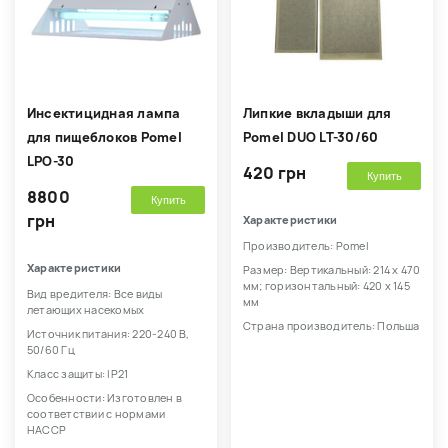
Инсектицидная лампа
Липкие вкладыши для
для пищеблоков Pomel
Pomel DUO LT-30/60
LPO-30
420 грн
Купить
8800
Купить
грн
Характеристики
Производитель: Pomel
Характеристики
Размер: Вертикальный: 214 х 470
мм; горизонтальный: 420 х 145
Вид вредителя: Все виды
мм
летающих насекомых
Страна производитель: Польша
Источник питания: 220-240 В,
50/60 Гц
Класс защиты: IP21
Особенности: Изготовлен в
соответствии с нормами
HACCP