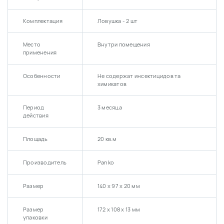
Комплектация
Ловушка - 2 шт
Место
Внутри помещения
применения
Особенности
Не содержат инсектицидов та
химикатов
Период
3 месяца
действия
Площадь
20 кв.м
Производитель
Panko
Размер
140 х 97 x 20 мм
Размер
172 х 108 х 13 мм
упаковки