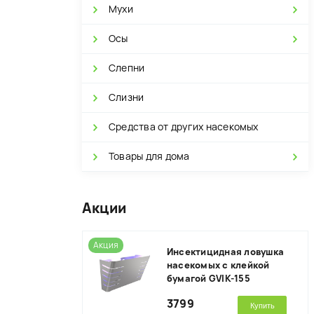
Мухи
Осы
Слепни
Слизни
Средства от других насекомых
Товары для дома
Акции
Акция
Инсектицидная ловушка
насекомых с клейкой
бумагой GVIK-155
3799
Купить