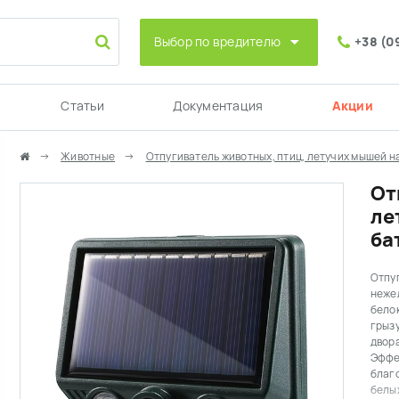
Выбор по вредителю
+38 (0
Статьи
Документация
Акции
Животные
Отпугиватель животных, птиц, летучих мышей н
От
ле
ба
Отпу
нежел
белок
грызу
двора
Эффе
благ
белых