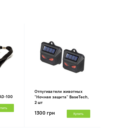
Отпугиватели животных
AD-100
"Ночная защита" BaseTech,
2 шт
упить
1300 грн
Купить