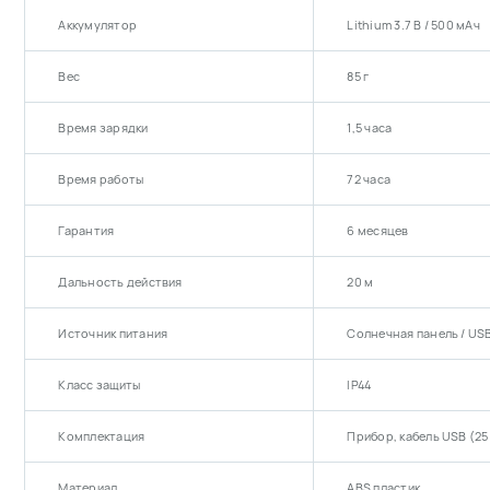
неско
Аккумулятор
Lithium 3.7 В / 500 мАч
Режи
Е
Вес
85 г
п
-
-
Время зарядки
1,5 часа
у
-
Время работы
72 часа
ул
д
в
Гарантия
6 месяцев
Е
к
е
Дальность действия
20 м
-
- 
Источник питания
Солнечная панель / US
у
Класс защиты
IP44
Комплектация
Прибор, кабель USB (25
Материал
ABS пластик