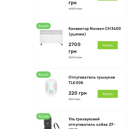
грн
4680 грн
Акция
Конвектор Noveen CH3400
(уценка)
2700
Купить
грн
3200 грн
Акция
Отпугиватель грызунов
TLK006
220 грн
Купить
360 грн
Акция
Ультразвуковой
отпугиватель собак ZF-