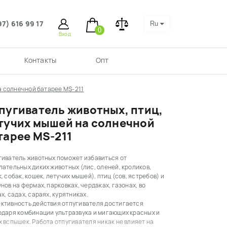
97) 616 99 17
Ru
0
Вход
Контакты
Опт
а солнечной батарее MS-211
пугиватель животных, птиц,
тучих мышей на солнечной
тарее MS-211
гиватель животных поможет избавиться от
ательных диких животных (лис, оленей, кроликов,
, собак, кошек, летучих мышей), птиц (сов, ястребов) и
нов на фермах, парковках, чердаках, газонах, во
х, садах, сараях, курятниках.
ктивность действия отпугивателя достигается
одаря комбинации ультразвука и мигающих красных и
 вспышек. Работа отпугивателя никак не влияет на