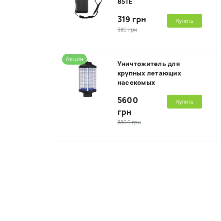
851E
319 грн
Купить
380 грн
Акция
Уничтожитель для
крупных летающих
насекомых
5600
Купить
грн
8800 грн