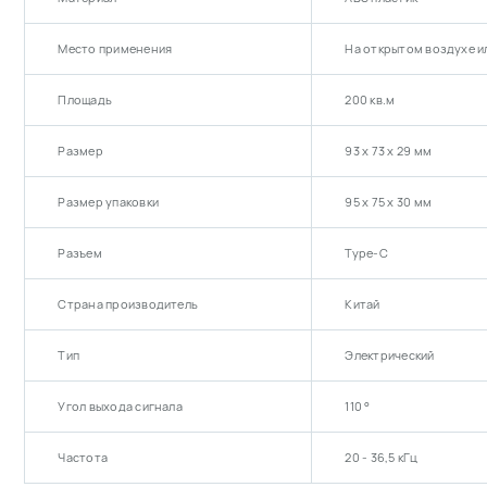
Место применения
На открытом воздухе и
Площадь
200 кв.м
Размер
93 х 73 х 29 мм
Размер упаковки
95 х 75 х 30 мм
Разъем
Type-C
Страна производитель
Китай
Тип
Электрический
Угол выхода сигнала
110 °
Частота
20 - 36,5 кГц