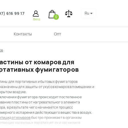
97) 616 99 17
Ru
0
Вход
Контакты
Опт
ов
астины от комаров для
ртативных фумигаторов
тины для портативных и бытовых фумигаторов 
азначены для защиты от укусов комаров в помещении и 
крытом воздухе.
включении фумигатора происходит постепенное 
евание пластины от нагревательного элемента 
ра, в результате чего начинается процесс 
равномерного испарения действующего вещества в воздух. 
ктицид от комаров
 быстро проникает в организм 
етающих насекомых парализует их и насекомое 