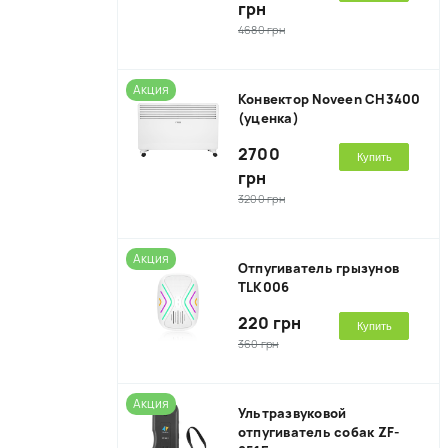
грн
4680 грн
Акция
Конвектор Noveen CH3400
(уценка)
2700
Купить
грн
3200 грн
Акция
Отпугиватель грызунов
TLK006
220 грн
Купить
360 грн
Акция
Ультразвуковой
отпугиватель собак ZF-