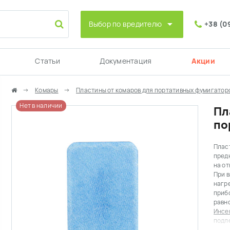
Выбор по вредителю
+38 (0
Статьи
Документация
Акции
Комары
Пластины от комаров для портативных фумигатор
Нет в наличии
Пл
по
Плас
предн
на от
При 
нагр
прибо
Инсе
подл