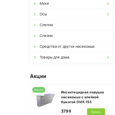
Мухи
Осы
Слепни
Слизни
Средства от других насекомых
Товары для дома
Акции
Акция
Инсектицидная ловушка
насекомых с клейкой
бумагой GVIK-155
3799
Купить