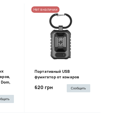
Нет в наличии
ых
Портативный USB
аров,
фумигатор от комаров
y Dom,
620 грн
Сообщить
общить