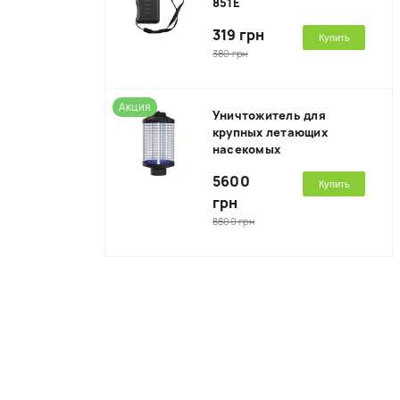
851E
319 грн
Купить
380 грн
Акция
Уничтожитель для
крупных летающих
насекомых
5600
Купить
грн
8800 грн