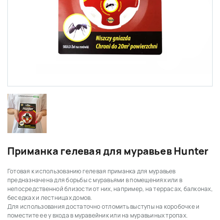
Приманка гелевая для муравьев Hunter
Готовая к использованию гелевая приманка для муравьев
п
редназначена для борьбы с муравьями в помещениях или в
непосредственной близости от них, например, на террасах, балконах,
беседках и лестницах домов.
Для использования достаточно
отломить выступы на коробочке и
поместите ее у входа в муравейник или на муравьиных тропах.