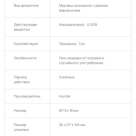
Вид вредителя
Муравьи домашние, садовые,
фараоновые
Действующее
Имидаклоприд - 0,02%
вещество
Комплектация
Приманка - 1 шт
Особенности
Гель защищен от осадков и
случайного употребления
Период
3 месяца
действия
Производитель
Hunter
Размер
Ø 73 х 18 мм
Размер
20 х 117 х 165 мм
упаковки