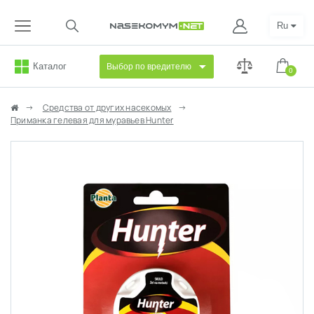
Ru
Каталог
Выбор по вредителю
0
Средства от других насекомых
Приманка гелевая для муравьев Hunter