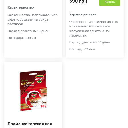
590 грн
Купить
Характеристики
Характеристики
Особенности: Использование в
виде порошка или и в виде
Особенности: Не имеет запаха
раствора
и оказывает контактное и
Период действия: 60 дней
желудочное действие на
насекомых
Площадь: 100 кв.м
Период действия: 14 дней
Площадь: 12 кв.м
Приманка гелевая для