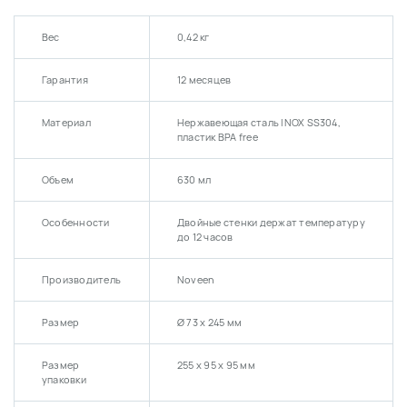
Вес
0,42 кг
Гарантия
12 месяцев
Материал
Нержавеющая сталь INOX SS304,
пластик BPA free
Объем
630 мл
Особенности
Двойные стенки держат температуру
до 12 часов
Производитель
Noveen
Размер
Ø 73 x 245 мм
Размер
255 х 95 х 95 мм
упаковки