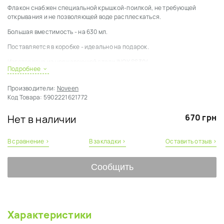
Флакон снабжен специальной крышкой-поилкой, не требующей
открывания и не позволяющей воде расплескаться.
Большая вместимость - на 630 мл.
Поставляется в коробке - идеально на подарок.
Изготовлена из нержавеющей стали INOX SS304.
Подробнее
Пластик крышки BPA free.
Производители:
Noveen
Код Товара:
5902221621772
670 грн
Нет в наличии
В сравнение ›
В закладки ›
Оставить отзыв ›
Сообщить
Характеристики