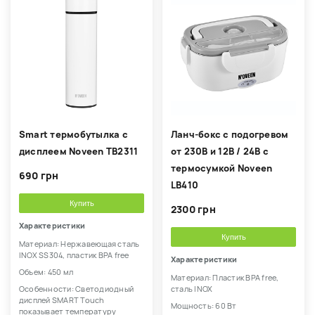
Smart термобутылка с
Ланч-бокс с подогревом
дисплеем Noveen TB2311
от 230В и 12В / 24В с
термосумкой Noveen
690 грн
LB410
Купить
2300 грн
Характеристики
Купить
Материал: Нержавеющая сталь
INOX SS304, пластик BPA free
Характеристики
Объем: 450 мл
Материал: Пластик BPA free,
Особенности: Светодиодный
сталь INOX
дисплей SMART Touch
Мощность: 60 Вт
показывает температуру