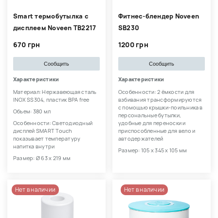
Smart термобутылка с
Фитнес-блендер Noveen
дисплеем Noveen TB2217
SB230
670 грн
1200 грн
Сообщить
Сообщить
Характеристики
Характеристики
Материал: Нержавеющая сталь
Особенности: 2 ёмкости для
INOX SS304, пластик BPA free
взбивания трансформируются
с помощью крышки-поильника в
Объем: 380 мл
персональные бутылки,
Особенности: Светодиодный
удобные для переноски и
дисплей SMART Touch
приспособленные для вело и
показывает температуру
автодержателей
напитка внутри
Размер: 105 х 345 х 105 мм
Размер: Ø 63 x 219 мм
Нет в наличии
Нет в наличии