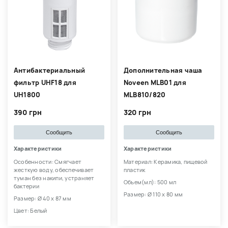
Антибактериальный
Дополнительная чаша
фильтр UHF18 для
Noveen MLB01 для
UH1800
MLB810/820
390 грн
320 грн
Сообщить
Сообщить
Характеристики
Характеристики
Особенности: Смягчает
Материал: Керамика, пищевой
жесткую воду, обеспечивает
пластик
туман без накипи, устраняет
Объем(мл): 500 мл
бактерии
Размер: Ø 110 х 80 мм
Размер: Ø 40 х 87 мм
Цвет: Белый