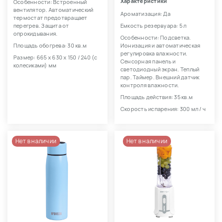
Характеристики
Особенности: Встроенный
вентилятор. Автоматический
Ароматизация: Да
термостат предотвращает
перегрев. Защита от
Емкость резервуара: 5 л
опрокидывания.
Особенности: Подсветка.
Площадь обогрева: 30 кв.м
Ионизация и автоматическая
регулировка влажности.
Размер: 665 х 630 х 150 / 240 (с
Сенсорная панель и
колесиками) мм
светодиодный экран. Теплый
пар. Таймер. Внешний датчик
контроля влажности.
Площадь действия: 35 кв.м
Скорость испарения: 300 мл / ч
Нет в наличии
Нет в наличии