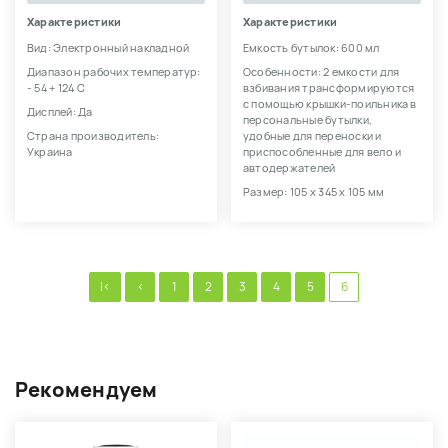
Характеристики
Характеристики
Вид: Электронный накладной
Емкость бутылок: 600 мл
Диапазон рабочих температур:
Особенности: 2 емкости для
- 54 + 124 С
взбивания трансформируются
с помощью крышки-поильника в
Дисплей: Да
персональные бутылки,
Страна производитель:
удобные для переноски и
Украина
приспособленные для вело и
автодержателей
Размер: 105 х 345 х 105 мм
|<
<
1
2
3
4
5
6
Рекомендуем