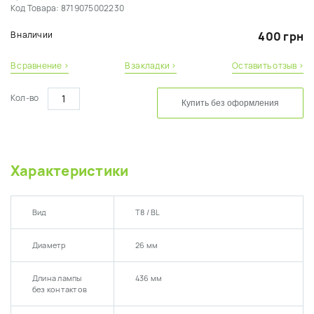
Код Товара:
8719075002230
В наличии
400 грн
В сравнение ›
В закладки ›
Оставить отзыв ›
Кол-во
Купить без оформления
Характеристики
Вид
Т8 / BL
Диаметр
26 мм
Длина лампы
436 мм
без контактов