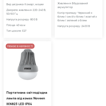
Живлення: Вбудований
Вид шкідника: Комарі, мошки
акумулятор
Джерело живлення: 220-240 В,
Колір приладу: Червоний з
50/60 Гц
білим / синій з білим / жовтий з
Напруга розряду: 800 В
білим / зелений з білим
Площа: 40 кв.м
Напруга розряду: 2400 В
Тип цоколя: E27
Немає в наявності
Портативна світлодіодна
лампа від комах Noveen
IKN823 LED IPХ4