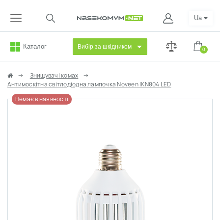
Ua
Каталог
Вибір за шкідником
0
Знищувачі комах
Антимоскітна світлодіодна лампочка Noveen IKN804 LED
Немає в наявності