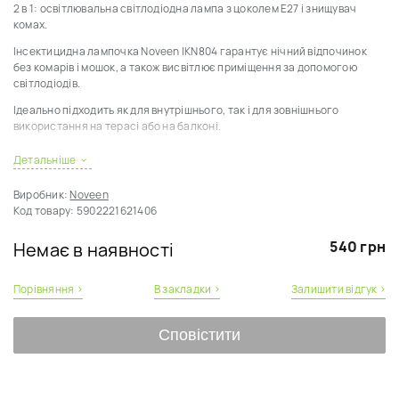
2 в 1: освітлювальна світлодіодна лампа з цоколем Е27 і знищувач
комах.
Інсектицидна лампочка Noveen IKN804 гарантує нічний відпочинок
без комарів і мошок, а також висвітлює приміщення за допомогою
світлодіодів.
Ідеально підходить як для внутрішнього, так і для зовнішнього
використання на терасі або на балконі.
Два джерела світла: білий - для освітлення, ультрафіолетовий - для
Детальніше
залучення комах.
Виробник:
Noveen
Код товару:
5902221621406
ІНСТРУКЦІЯ З ВИКОРИСТАННЯ
540 грн
Немає в наявності
1. Вкрутити лампочку в
стандартний патрон
з різьбою E27 і напругою
220-230 В.
Порівняння ›
В закладки ›
Залишити відгук ›
2. Увімкнути настінний перемикач світла, вмикається лампа та
інсектицидна функція.
Сповістити
3. Щоб увімкнути тільки інсектицидну функцію, необхідно ввімкнути
настінний перемикач, потім вимкнути його і знову ввімкнути
(інсектицидна функція працює, коли горить синій світлодіод).