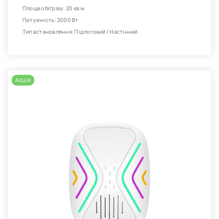
Площа обігріву: 20 кв.м
Потужність: 2000 Вт
Тип встановлення: Підлоговий / Настінний
Акція