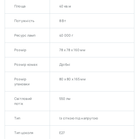
Площа
40 кв.м
Потужність
8 Вт
Ресурс ламп
40 000 г
Розмір
78 х 78 х 160 мм
Розмір комах
Дрібні
Розмір
80 х 80 х 165 мм
упаковки
Світловий
550 лм
потік
Тип
Із сіткою під напругою
Тип цоколя
E27