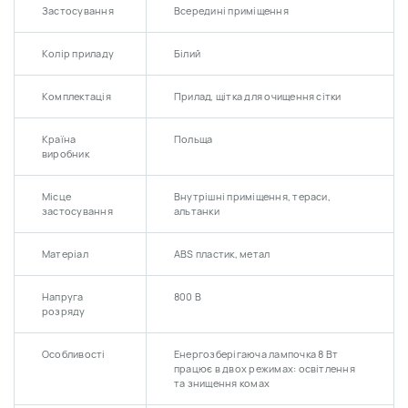
Застосування
Всередині приміщення
Колір приладу
Білий
Комплектація
Прилад, щітка для очищення сітки
Країна
Польща
виробник
Місце
Внутрішні приміщення, тераси,
застосування
альтанки
Матеріал
ABS пластик, метал
Напруга
800 В
розряду
Особливості
Енергозберігаюча лампочка 8 Вт
працює в двох режимах: освітлення
та знищення комах