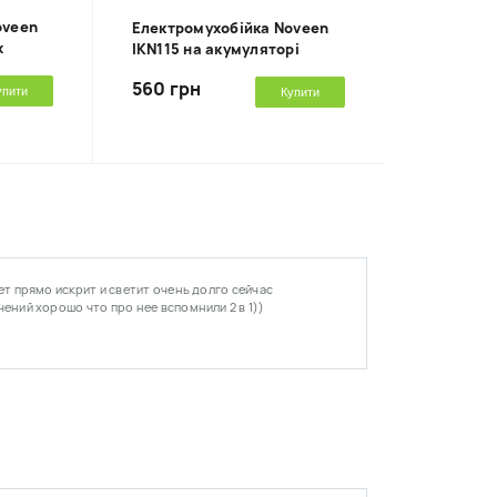
oveen
Електромухобійка Noveen
х
IKN115 на акумуляторі
560 грн
упити
Купити
ет прямо искрит и светит очень долго сейчас
ений хорошо что про нее вспомнили 2 в 1))