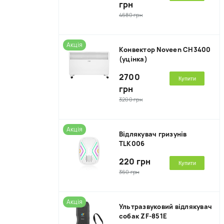
грн
4680 грн
Акція
Kонвектор Noveen CH3400
(уцінка)
2700
Купити
грн
3200 грн
Акція
Відлякувач гризунів
TLK006
220 грн
Купити
360 грн
Акція
Ультразвуковий відлякувач
собак ZF-851E