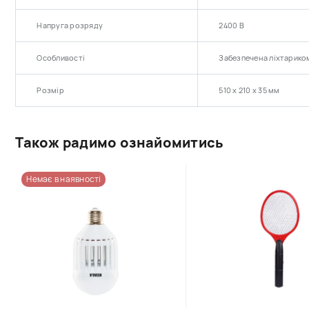
Напруга розряду
2400 В
Особливості
Забезпечена ліхтариком
Розмір
510 х 210 х 35 мм
Також радимо ознайомитись
Немає в наявності