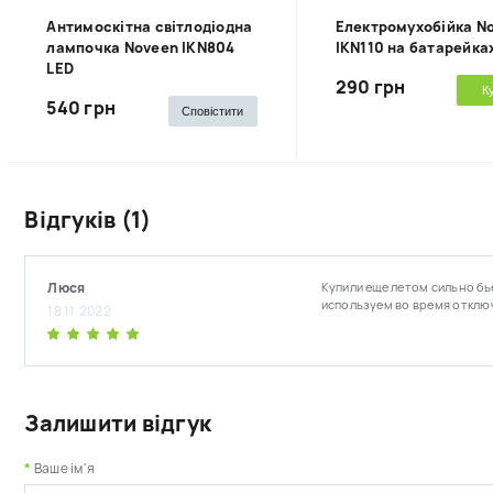
Антимоскітна світлодіодна
Електромухобійка N
лампочка Noveen IKN804
IKN110 на батарейка
LED
290 грн
К
540 грн
Сповістити
Відгуків (1)
Люся
Купили еще летом сильно бь
используем во время отключ
18.11.2022
Залишити відгук
Ваше ім'я