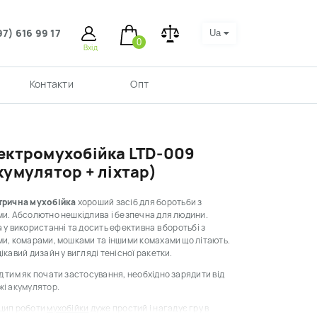
97) 616 99 17
Ua
0
Вхід
Контакти
Опт
ектромухобійка LTD-009
кумулятор + ліхтар)
трична мухобійка
хороший засіб для боротьби з
и. Абсолютно нешкідлива і безпечна для людини.
 у використанні та досить ефективна в боротьбі з
и, комарами, мошками та іншими комахами що літають.
ікавий дизайн у вигляді тенісної ракетки.
 тим як почати застосування, необхідно зарядити від
жі акумулятор.
цип роботи
мухобійки
дуже простий і нагадує гру в