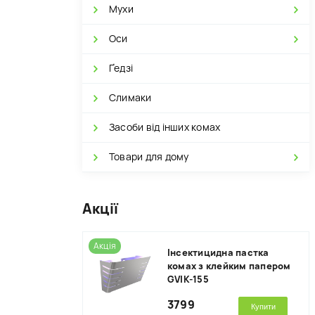
Мухи
Оси
Ґедзі
Слимаки
Засоби від інших комах
Товари для дому
Акції
Акція
Інсектицидна пастка
комах з клейким папером
GVIK-155
3799
Купити