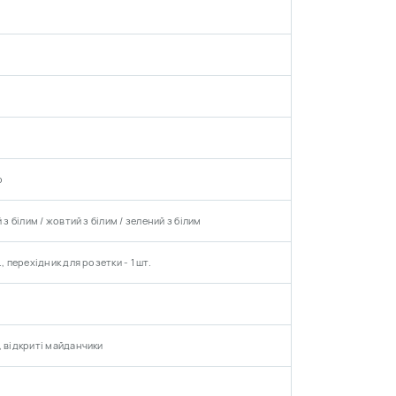
ий, синій, червоний, зелений).
р
 з білим / жовтий з білим / зелений з білим
, перехідник для розетки - 1 шт.
, відкриті майданчики