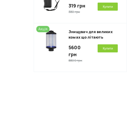
319 грн
Купити
380 грн
Акція
Знищувач для великих
комах що літають
5600
Купити
грн
8800 грн