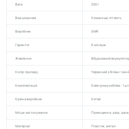
(жовт
Вага
250 г
Вид шкідника
Комахи що літають
Виробник
SMR
Гарантія
6 місяців
Живлення
Вбудований акумулято
Колір приладу
Червоний з білим / синій
Комплектація
Електромухобійка - 1 шт.
Країна виробник
Китай
Місце застосування
Приміщення, двір, дача
Матеріал
Пластик, метал