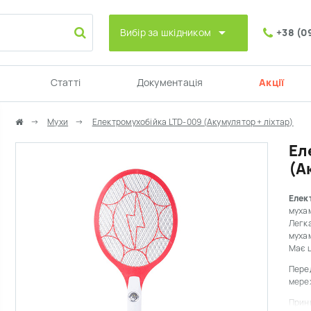
Вибір за шкідником
+38 (0
Статті
Документація
Акції
Мухи
Електромухобійка LTD-009 (Акумулятор + ліхтар)
Ел
(А
Елек
мухам
Легка
мухам
Має ц
Перед
мере
Прин