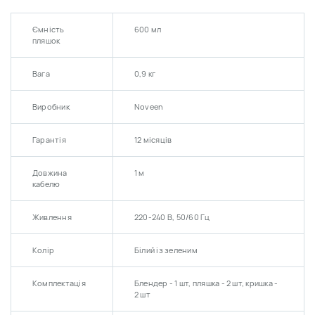
Ємність
600 мл
пляшок
Вага
0,9 кг
Виробник
Noveen
Гарантія
12 місяців
Довжина
1 м
кабелю
Живлення
220-240 В, 50/60 Гц
Колір
Білий із зеленим
Комплектація
Блендер - 1 шт, пляшка - 2 шт, кришка -
2 шт