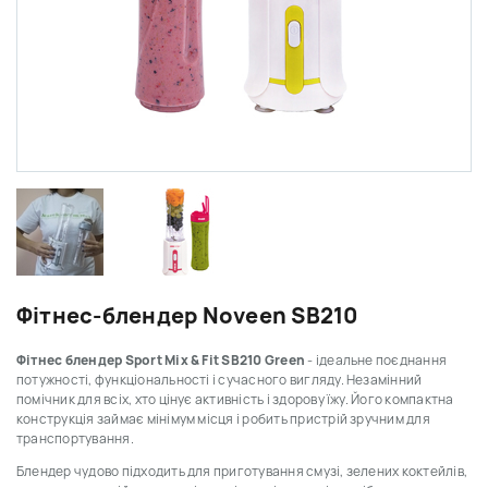
Фітнес-блендер Noveen SB210
Фітнес блендер Sport Mix & Fit SB210 Green
- ідеальне поєднання
потужності, функціональності і сучасного вигляду. Незамінний
помічник для всіх, хто цінує активність і здорову їжу. Його компактна
конструкція займає мінімум місця і робить пристрій зручним для
транспортування.
Блендер чудово підходить для приготування смузі, зелених коктейлів,