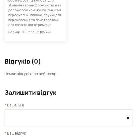
Особливості: 2 ємності для
збивання трансформуються за
допомогою кришки-поїльника в
персональні пляшки, зручні для
перенесення та пристосовані
для вело та автотримачів
Розмір: 105 х 345 х 105 мм
Відгуків (0)
Немає відгуків про цей товар.
Залишити відгук
Ваше ім'я
Ваш відгук: