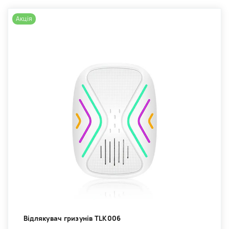
Акція
Відлякувач гризунів TLK006