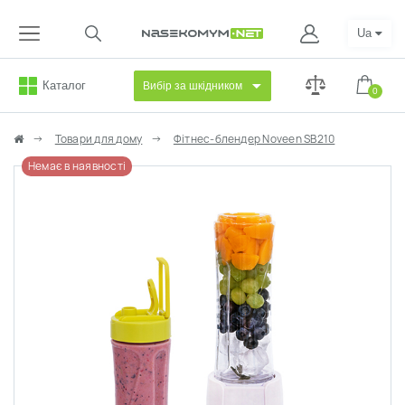
Ua
Каталог
Вибір за шкідником
0
Товари для дому
Фітнес-блендер Noveen SB210
Немає в наявності