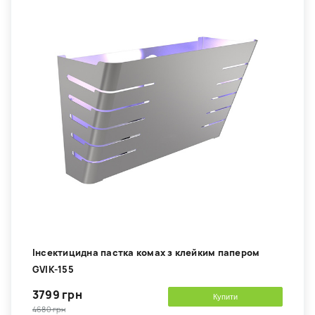
Інсектицидна пастка комах з клейким папером
GVIK-155
3799 грн
Купити
4680 грн