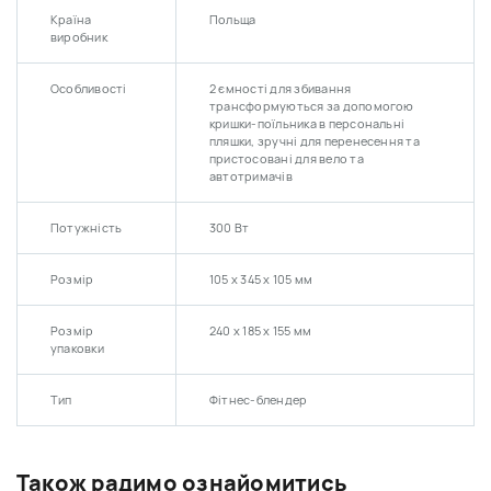
Країна
Польща
виробник
Особливості
2 ємності для збивання
трансформуються за допомогою
кришки-поїльника в персональні
пляшки, зручні для перенесення та
пристосовані для вело та
автотримачів
Потужність
300 Вт
Розмір
105 х 345 х 105 мм
Розмір
240 х 185 х 155 мм
упаковки
Тип
Фітнес-блендер
Також радимо ознайомитись