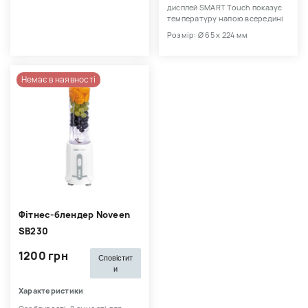
дисплей SMART Touch показує
температуру напою всередині
Розмір: Ø 65 x 224 мм
Немає в наявності
Фітнес-блендер Noveen
SB230
1200 грн
Сповістит
и
Характеристики