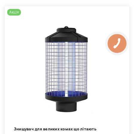
Акція
Знищувач для великих комах що літають