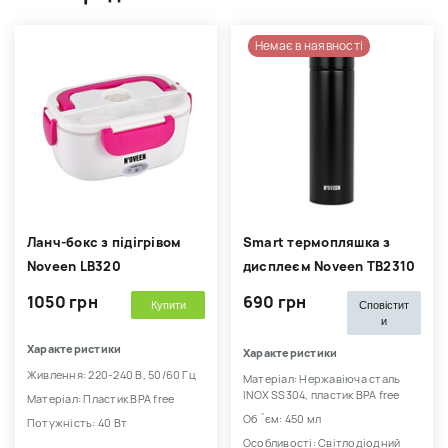
Немає в наявності
Ланч-бокс з підігрівом
Smart термопляшка з
Noveen LB320
дисплеєм Noveen TB2310
1050 грн
690 грн
Купити
Сповістит
и
Характеристики
Характеристики
Живлення: 220-240 В, 50/60 Гц
Матеріал: Нержавіюча сталь
INOX SS304, пластик BPA free
Матеріал: Пластик BPA free
Об `єм: 450 мл
Потужність: 40 Вт
Особливості: Світлодіодний