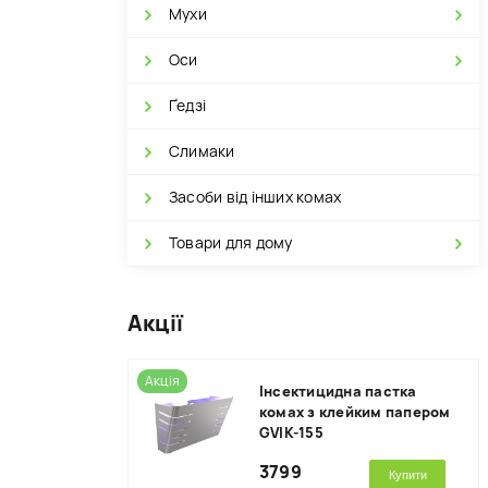
Мухи
Оси
Ґедзі
Слимаки
Засоби від інших комах
Товари для дому
Акції
Акція
Інсектицидна пастка
комах з клейким папером
GVIK-155
3799
Купити