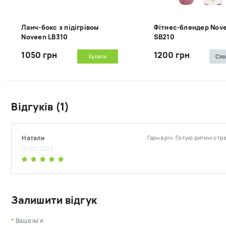
Ланч-бокс з підігрівом
Фітнес-блендер Nov
Noveen LB310
SB210
1050 грн
1200 грн
Купити
Спо
Відгуків (1)
Натали
Гарна річ. Готую дитині стр
01.02.2022
Залишити відгук
Ваше ім'я