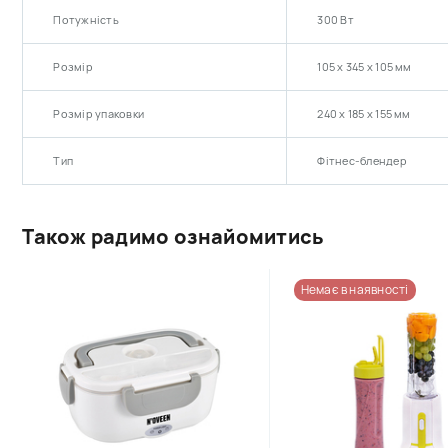
Потужність
300 Вт
Розмір
105 х 345 х 105 мм
Розмір упаковки
240 х 185 х 155 мм
Тип
Фітнес-блендер
Також радимо ознайомитись
Немає в наявності