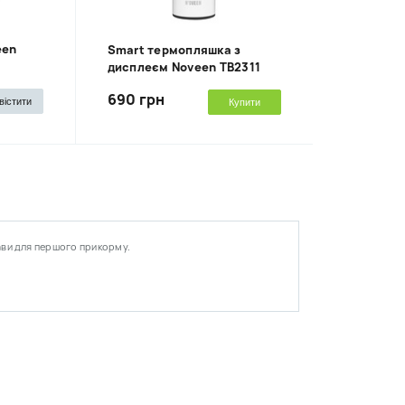
een
Smart термопляшка з
дисплеєм Noveen TB2311
690 грн
вістити
Купити
ави для першого прикорму.