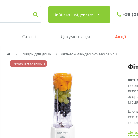
Вибір за шкідником
+38 (0
Статті
Документація
Акції
Товари для дому
Фітнес-блендер Noveen SB230
Немає в наявності
Фі
Фітне
поєдн
вигля
здоро
місця
Бленд
кокте
подрі
У ком
Дета
шкал