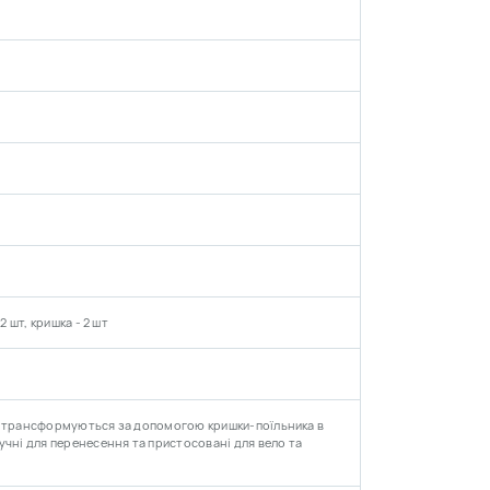
2 шт, кришка - 2 шт
я трансформуються за допомогою кришки-поїльника в
учні для перенесення та пристосовані для вело та