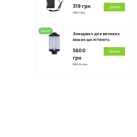
319 грн
Купити
380 грн
Акція
Знищувач для великих
комах що літають
5600
Купити
грн
8800 грн