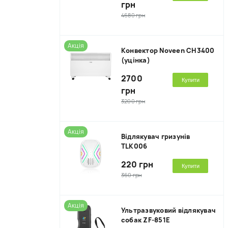
грн
4680 грн
Акція
Kонвектор Noveen CH3400
(уцінка)
2700
Купити
грн
3200 грн
Акція
Відлякувач гризунів
TLK006
220 грн
Купити
360 грн
Акція
Ультразвуковий відлякувач
собак ZF-851E