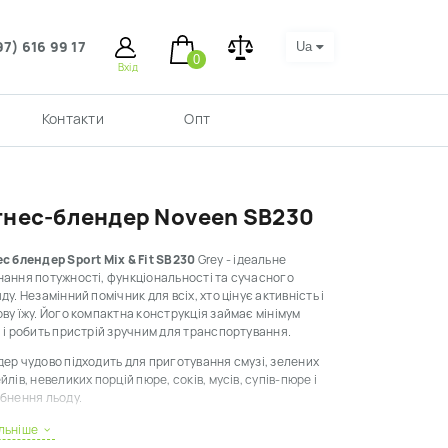
97) 616 99 17
Ua
0
Вхід
Контакти
Опт
тнес-блендер Noveen SB230
с блендер Sport Mix & Fit SB230
Grey
- ідеальне
ання потужності, функціональності та сучасного
ду. Незамінний помічник для всіх, хто цінує активність і
ву їжу. Його компактна конструкція займає мінімум
 і робить пристрій зручним для транспортування.
ер чудово підходить для приготування смузі, зелених
йлів, невеликих порцій пюре, соків, мусів, супів-пюре і
бнення льоду.
плектації передбачені 2 пляшки по 600 мл з мірною
льніше
ою та зручними кришками-поїльниками. Вони ж