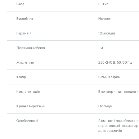
Вага
0,9 кг
Виробник
Noveen
Гарантія
12 місяців
Довжина кабелю
1 м
Живлення
220-240 В, 50/60 Гц
Колір
Білий з сірим
Комплектація
Блендер - 1 шт, пляшка - 
Країна виробник
Польща
Особливості
2 ємності для збиванн
персональні пляшки, зр
автотримачів