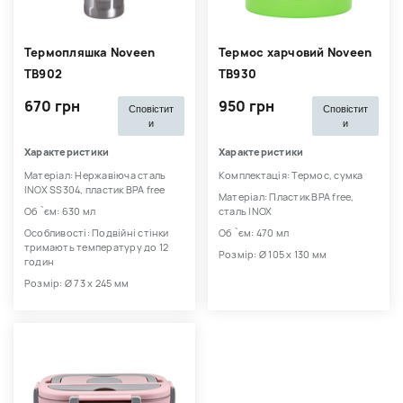
Термопляшка Noveen
Термос харчовий Noveen
TB902
TB930
670 грн
950 грн
Сповістит
Сповістит
и
и
Характеристики
Характеристики
Матеріал: Нержавіюча сталь
Комплектація: Термос, сумка
INOX SS304, пластик BPA free
Матеріал: Пластик BPA free,
Об `єм: 630 мл
сталь INOX
Особливості: Подвійні стінки
Об `єм: 470 мл
тримають температуру до 12
Розмір: Ø 105 x 130 мм
годин
Розмір: Ø 73 x 245 мм