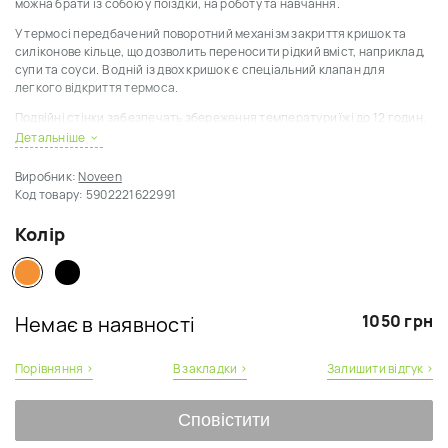
можна брати із собою у поїздки, на роботу та навчання.
У термосі передбачений поворотний механізм закриття кришок та
силіконове кільце, що дозволить переносити рідкий вміст, наприклад,
супи та соуси.
В одній із двох кришок є спеціальний клапан для
легкого відкриття термоса.
Подвійні стінки забезпечать збереження температури їжі до 12 годин.
Детальніше
Термос виготовлений з нержавіючої сталі INOX та пластику, який не
містить бісфенол А.
Виробник:
Noveen
Код товару:
5902221622991
У комплект входить сумка з ручкою для зручного перенесення.
Об'єм термосу 600 мл.
Колір
1050 грн
Немає в наявності
Порівняння ›
В закладки ›
Залишити відгук ›
Сповістити