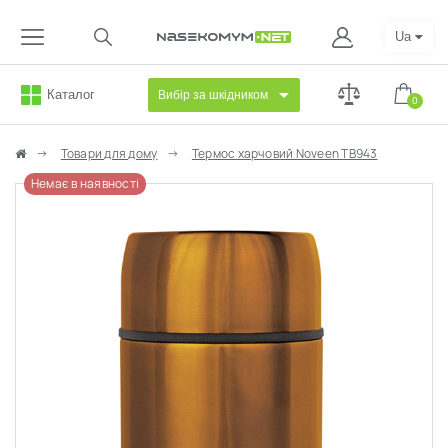
Ua
Каталог
Вибір за шкідником
0
Товари для дому
Термос харчовий Noveen TB943
Немає в наявності