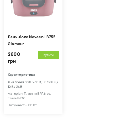
Ланч-бокс Noveen LB755
Glamour
2600
Купити
грн
Характеристики
Живлення: 220-240 В, 50/60 Гц /
12 В / 24 В
Матеріал: Пластик BPA free,
сталь INOX
Потужність: 60 Вт