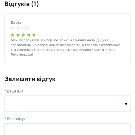
Відгуків (1)
Katya
16.01.2025
Мені подарували цей термос за моїм замовленням )) Дуже
задоволена, на работі немає де розігріти, а так завжди тепленьке
так смачніше. Навіть перші страви можу сміливо брати з собою.
Рекомендую!
Залишити відгук
Ваше ім'я
Ваш відгук: