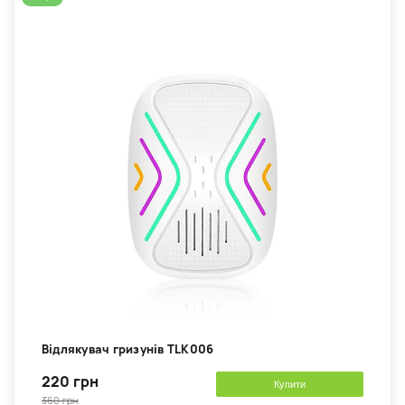
Відлякувач гризунів TLK006
220 грн
Купити
360 грн