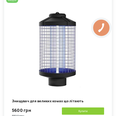
Акція
Знищувач для великих комах що літають
5600 грн
Купити
8800 грн