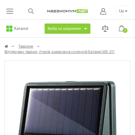
Ua
Каталог
Вибір за шкідником
0
Тварини
Відлякувач тварин, птахів, кажанів на сонячній батареї MS-211