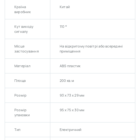
Країна
Китай
виробник
Кут виходу
110 °
сигналу
Місце
На відкритому повітрі або всередині
застосування
приміщення
Матеріал
ABS пластик
Площа
200 кв.м
Розмір
93 х 73 х 29 мм
Розмір
95 х 75 х 30 мм
упаковки
Тип
Електричний