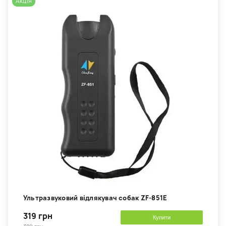
Акція
Ультразвуковий відлякувач собак ZF-851E
319 грн
Купити