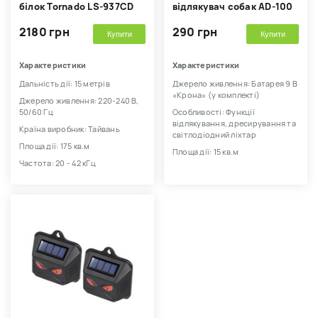
білок Tornado LS-937CD
відлякувач собак AD-100
2180 грн
290 грн
Купити
Купити
Характеристики
Характеристики
Дальність дії: 15 метрів
Джерело живлення: Батарея 9 В
«Крона» (у комплекті)
Джерело живлення: 220-240 В,
50/60 Гц
Особливості: Функції
відлякування, дресирування та
Країна виробник: Тайвань
світлодіодний ліхтар
Площа дії: 175 кв.м
Площа дії: 15 кв.м
Частота: 20 - 42 кГц