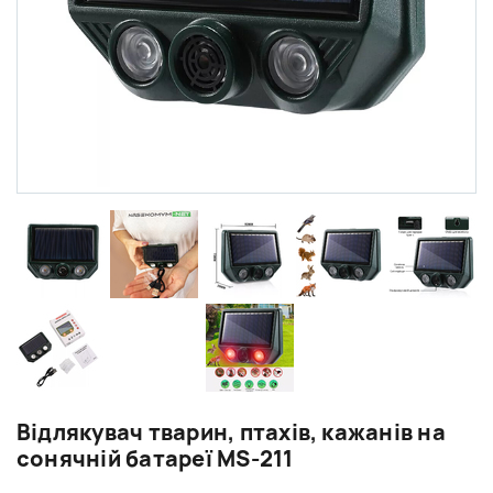
Відлякувач тварин, птахів, кажанів на
сонячній батареї MS-211