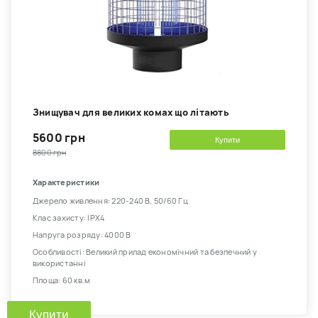
Знищувач для великих комах що літають
5600 грн
Купити
8800 грн
Характеристики
Джерело живлення: 220-240 В, 50/60 Гц
Клас захисту: IPX4
Напруга розряду: 4000 В
Особливості: Великий прилад економічний та безпечний у
використанні
Площа: 60 кв.м
Купити