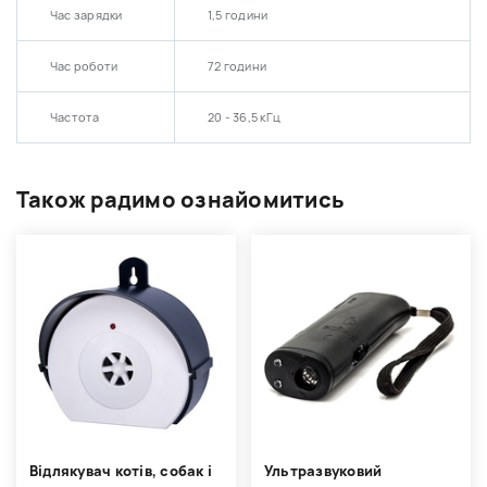
Час зарядки
1,5 години
Час роботи
72 години
Частота
20 - 36,5 кГц
Також радимо ознайомитись
Відлякувач котів, собак і
Ультразвуковий