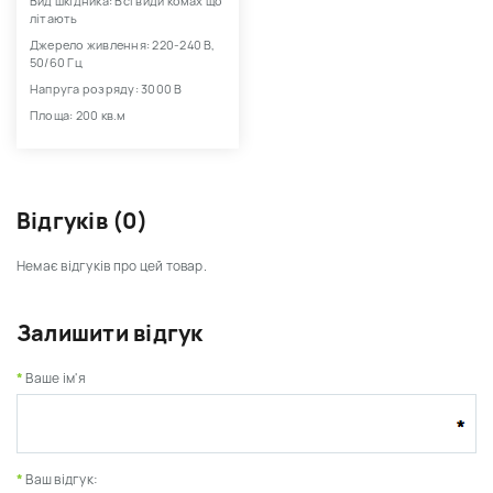
Вид шкідника: Всі види комах що
літають
Джерело живлення: 220-240 В,
50/60 Гц
Напруга розряду: 3000 В
Площа: 200 кв.м
Відгуків (0)
Немає відгуків про цей товар.
Залишити відгук
Ваше ім'я
Ваш відгук: