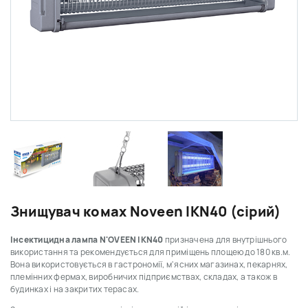
Знищувач комах Noveen IKN40 (сірий)
Інсектицидна лампа N'OVEEN IKN40
призначена для внутрішнього
використання та рекомендується для приміщень площею до 180 кв.м.
Вона використовується в гастрономії, м'ясних магазинах, пекарнях,
племінних фермах, виробничих підприємствах, складах, а також в
будинках і на закритих терасах.