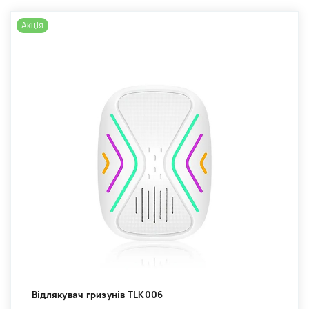
Акція
Відлякувач гризунів TLK006