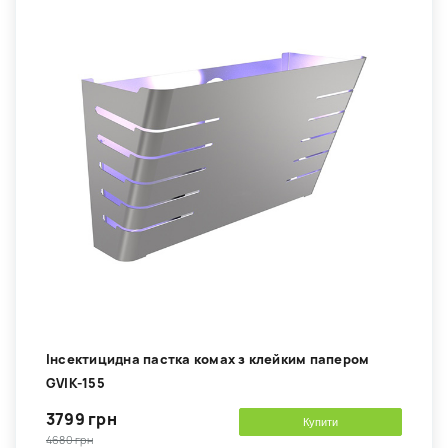
Інсектицидна пастка комах з клейким папером
GVIK-155
3799 грн
Купити
4680 грн