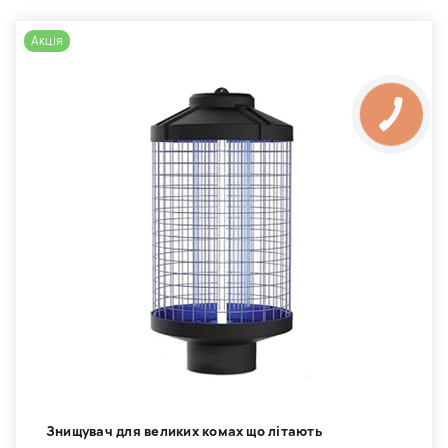
Акція
Знищувач для великих комах що літають