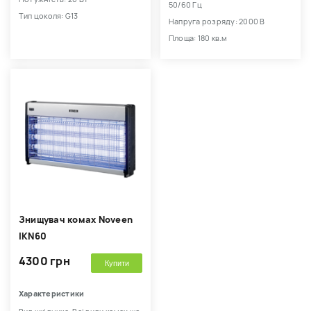
50/60 Гц
Тип цоколя: G13
Напруга розряду: 2000 В
Площа: 180 кв.м
Знищувач комах Noveen
IKN60
4300 грн
Купити
Характеристики