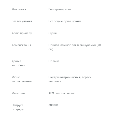
Живлення
Електромережа
Застосування
Всередині приміщення
Колір приладу
Сірий
Комплектація
Прилад, ланцюг для підвішування (70
см)
Країна
Польща
виробник
Місце
Внутрішні приміщення, тераси,
застосування
альтанки
Матеріал
ABS пластик, метал
Напруга
4000 В
розряду