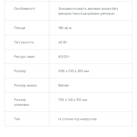
Особливості
Знищення навіть великих комах без
використання шкідливих речовин
Площа
180 кв.м
Потужність
40 Вт
Ресурс ламп
8 000 г
Розмір
696 х 100 х 265 мм
Розмір комах
Великі
Розмір
750 х 145 х 310 мм
упаковки
Тип
Із сіткою під напругою