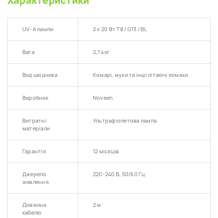
Характеристики
UV-A лампи
2 х 20 Вт T8 / G13 / BL
Вага
2,74 кг
Вид шкідника
Комарі, мухи та інші літаючі комахи
Виробник
Noveen
Витратні
Ультрафіолетова лампа
матеріали
Гарантія
12 місяців
Джерело
220-240 В, 50/60 Гц
живлення
Довжина
2 м
кабелю