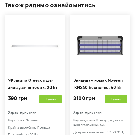
Також радимо ознайомитись
УФ лампа Gleecon для
Знищувач комах Noveen
знищувачів комах, 20 Вт
IKN240 Economic, 40 Вт
390 грн
2100 грн
Купити
Купити
Характеристики
Характеристики
Виробник: Noveen
Вид шкідника: Комарі, мухи та
інші літаючі комахи
Країна виробник: Польща
Джерело живлення: 220-240 В,
Потужність: 20 Вт