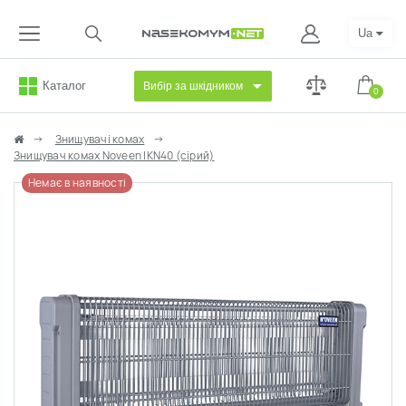
Ua
Каталог
Вибір за шкідником
0
Знищувачі комах
Знищувач комах Noveen IKN40 (сірий)
Немає в наявності