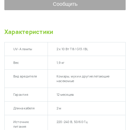
Сообщить
Характеристики
UV-A лампы
2 x 10 Вт T8 / G13 / BL
Вес
1,9 кг
Вид вредителя
Комары, мухи и другие летающие
насекомые
Гарантия
12 месяцев
Длина кабеля
2 м
Источник
220-240 В, 50/60 Гц
питания