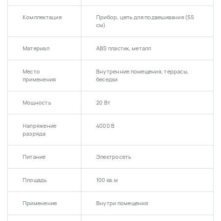
Комплектация
Прибор, цепь для подвешивания (55
см)
Материал
ABS пластик, металл
Место
Внутренние помещения, террасы,
применения
беседки
Мощность
20 Вт
Напряжение
4000 В
разряда
Питание
Электросеть
Площадь
100 кв.м
Применение
Внутри помещения