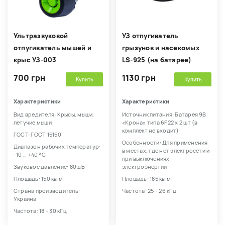
Ультразвуковой
УЗ отпугиватель
отпугиватель мышей и
грызунов и насекомых
крыс УЗ-003
LS-925 (на батарее)
700 грн
1130 грн
Купить
Купить
Характеристики
Характеристики
Вид вредителя: Крысы, мыши,
Источник питания: Батарея 9В
летучие мыши
«Крона» типа 6F22 х 2 шт (в
комплект не входит)
ГОСТ: ГОСТ 15150
Особенности: Для применения
Диапазон рабочих температур:
в местах, где нет электросети и
-10 … +40 °С
при выключениях
Звуковое давление: 80 дБ
электроэнергии
Площадь: 150 кв.м
Площадь: 185 кв.м
Страна производитель:
Частота: 25 - 26 кГц
Украина
Частота: 18 - 30 кГц