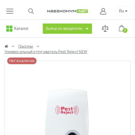
Ru
Каталог
Выбор по вредителю
0
Грызуны
Универсальный отпугиватель Pest Reject NEW
Нет в наличии