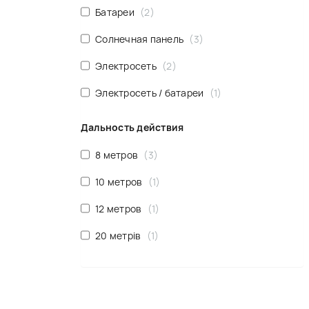
Батареи
2
Солнечная панель
3
Электросеть
2
Электросеть / батареи
1
Дальность действия
8 метров
3
10 метров
1
12 метров
1
20 метрів
1