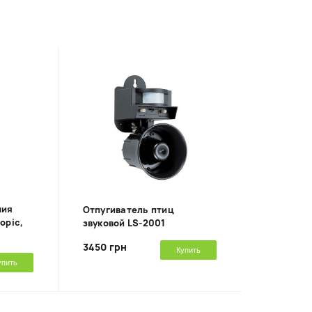
ния
Отпугиватель птиц
opic,
звуковой LS-2001
3450 грн
Купить
упить