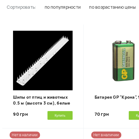
Сортировать:
по популярности
по возрастанию цены
Шипы от птиц и животных
Батарея GP "Крона", 
0.5 м (высота 3 см), белые
90 грн
70 грн
Купить
К
Нет в наличии
Нет в наличии