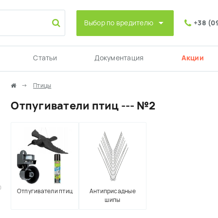
Выбор по вредителю
+38 (0
Статьи
Документация
Акции
Птицы
Отпугиватели птиц --- №2
0
Отпугиватели птиц
Антиприсадные
шипы