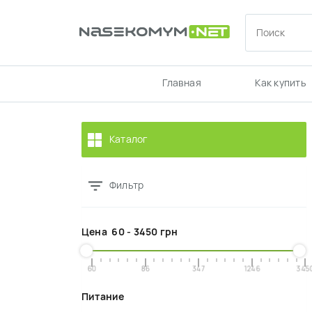
Главная
Как купить
Каталог
Фильтр
Цена
60
-
3450
грн
60
86
347
1246
345
Питание