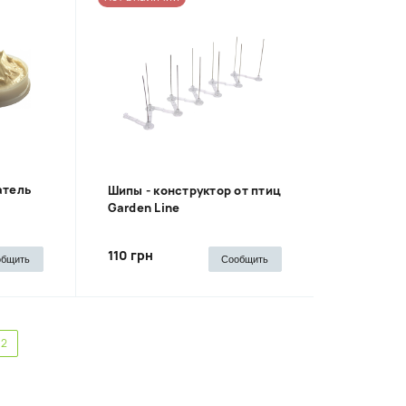
атель
Шипы - конструктор от птиц
Garden Line
110 грн
общить
Сообщить
2