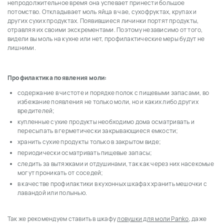
непродолжительное время она успевает принести большое
потомство. Откладывает моль яйца в чае, сухофруктах, крупах и
других сухих продуктах. Появившиеся личинки портят продукты,
отравляя их своими экскрементами. Поэтому независимо от того,
видели вы моль на кухне или нет, профилактические меры будут не
лишними.
Профилактика появления моли:
содержание в чистоте и порядке полок с пищевыми запасами, во
избежание появления не только моли, но и каких либо других
вредителей;
купленные сухие продукты необходимо дома осматривать и
пересыпать в герметически закрывающиеся емкости;
хранить сухие продукты только в закрытом виде;
периодически осматривать пищевые запасы;
следить за вытяжками и отдушинами, так как через них насекомые
могут проникать от соседей;
в качестве профилактики в кухонных шкафах хранить мешочки с
лавандой или полынью.
Так же рекомендуем ставить в шкафу
ловушки для моли Panko
, даже