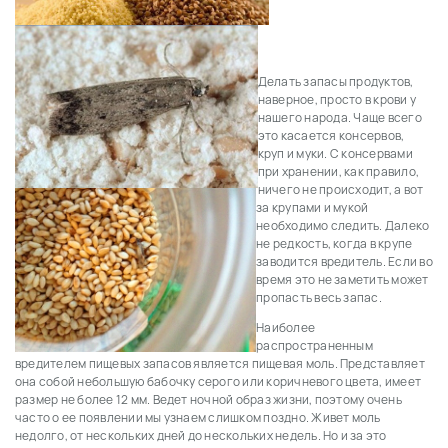
Делать запасы продуктов,
наверное, просто в крови у
нашего народа. Чаще всего
это касается консервов,
круп и муки. С консервами
при хранении, как правило,
ничего не происходит, а вот
за крупами и мукой
необходимо следить. Далеко
не редкость, когда в крупе
заводится вредитель. Если во
время это не заметить может
пропасть весь запас.
Наиболее
распространенным
вредителем пищевых запасов является пищевая моль. Представляет
она собой небольшую бабочку серого или коричневого цвета, имеет
размер не более 12 мм. Ведет ночной образ жизни, поэтому очень
часто о ее появлении мы узнаем слишком поздно. Живет моль
недолго, от нескольких дней до нескольких недель. Но и за это