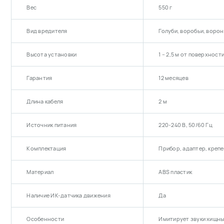
Вес
550 г
Устан
так ч
Вид вредителя
Голуби, воробьи, ворон
Высота установки
1 – 2,5 м от поверхност
Гарантия
12 месяцев
Длина кабеля
2 м
Источник питания
220-240 В, 50/60 Гц
Комплектация
Прибор, адаптер, креп
Материал
ABS пластик
Наличие ИК-датчика движения
Да
Особенности
Имитирует звуки хищны