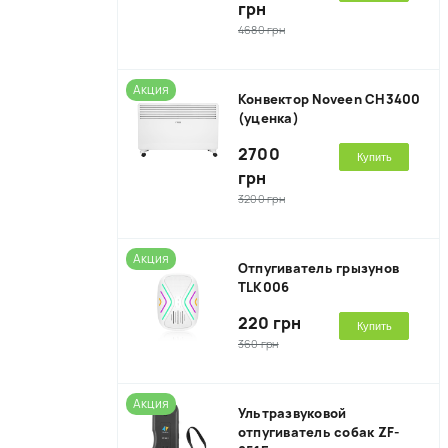
грн
4680 грн
Акция
Конвектор Noveen CH3400
(уценка)
2700
Купить
грн
3200 грн
Акция
Отпугиватель грызунов
TLK006
220 грн
Купить
360 грн
Акция
Ультразвуковой
отпугиватель собак ZF-