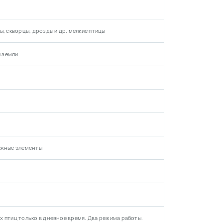
овить на высоте около 2 метров вблизи источника тока,
тобы блок питания был защищен от влаги.
ы, скворцы, дрозды и др. мелкие птицы
и земли
ежные элементы
х птиц только в дневное время. Два режима работы.