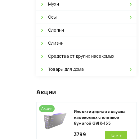
Мухи
Осы
Слепни
Слизни
Средства от других насекомых
Товары для дома
Акции
Акция
Инсектицидная ловушка
насекомых с клейкой
бумагой GVIK-155
3799
Купить