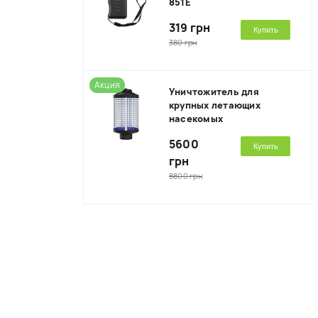
851E
319 грн
Купить
380 грн
Акция
Уничтожитель для
крупных летающих
насекомых
5600
Купить
грн
8800 грн