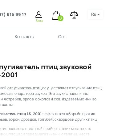
97) 616 99 17
Ru
0
Вход
Контакты
Опт
пугиватель птиц звуковой
-2001
овой
отпугиватель птиц
осуществляет отпугивание птиц
омощи генератора звуков. Эти звуки аналогичны
м ястребов, орлов, соколов и сов, издаваемых ими во
 охоты.
гиватель птиц LS-2001
эффективен в борьбе против
ьев, ворон, дроздов, голубей, скворцов и других птиц.
 использовать данный прибор в таких местах как
овки, площади перед магазинами, отелями, места