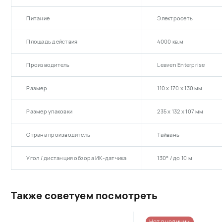
Питание
Электросеть
Площадь действия
4000 кв.м
Производитель
Leaven Enterprise
Размер
110 х 170 х 130 мм
Размер упаковки
235 х 132 х 107 мм
Страна производитель
Тайвань
Угол / дистанция обзора ИК-датчика
130° / до 10 м
Также советуем посмотреть