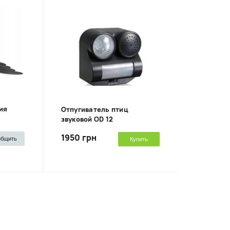
ия
Отпугиватель птиц
звуковой OD 12
1950 грн
общить
Купить