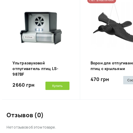
Нет в наличии
Ультразвуковой
Ворон для отпугиван
отпугиватель птиц LS-
птиц с крыльями
987BF
470 грн
Со
2660 грн
Купить
Отзывов (0)
Нет отзывов об этом товаре.