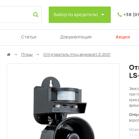
Выбор по вредителю
+38 (0
Статьи
Документация
Акции
Птицы
Отпугиватель птиц звуковой LS-2001
От
LS
Звук
при п
крика
время
Отпу
вороб
Можно
парк