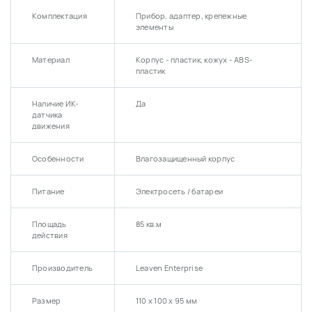
Комплектация
Прибор, адаптер, крепежные
элементы
Материал
Корпус - пластик, кожух - ABS-
пластик
Наличие ИК-
Да
датчика
движения
Особенности
Влагозащищенный корпус
Питание
Электросеть / батареи
Площадь
85 кв.м
действия
Производитель
Leaven Enterprise
Размер
110 х 100 х 95 мм