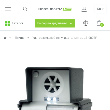
Ru
Каталог
Выбор по вредителю
0
Птицы
Ультразвуковой отпугиватель птиц LS-987BF