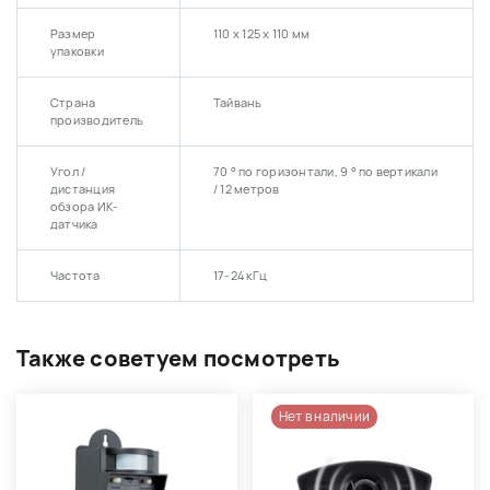
Размер
110 х 125 х 110 мм
упаковки
Страна
Тайвань
производитель
Угол /
70 ° по горизонтали, 9 ° по вертикали
дистанция
/ 12 метров
обзора ИК-
датчика
Частота
17-24 кГц
Также советуем посмотреть
Нет в наличии