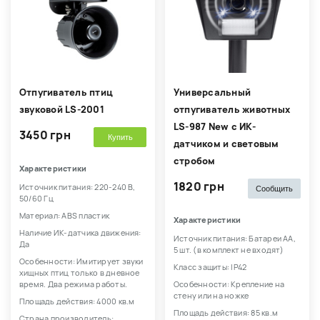
Отпугиватель птиц
Универсальный
звуковой LS-2001
отпугиватель животных
LS-987 New с ИК-
3450 грн
Купить
датчиком и световым
стробом
Характеристики
1820 грн
Источник питания: 220-240 В,
Сообщить
50/60 Гц
Материал: ABS пластик
Характеристики
Наличие ИК-датчика движения:
Источник питания: Батареи АА,
Да
5 шт. (в комплект не входят)
Особенности: Имитирует звуки
Класс защиты: IP42
хищных птиц только в дневное
время. Два режима работы.
Особенности: Крепление на
стену или на ножке
Площадь действия: 4000 кв.м
Площадь действия: 85 кв.м
Страна производитель: