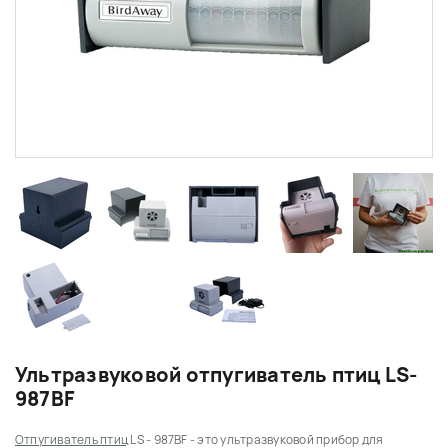
Ультразвуковой отпугиватель птиц LS-
987BF
Отпугиватель птиц
LS - 987BF
- это ультразвуковой прибор для