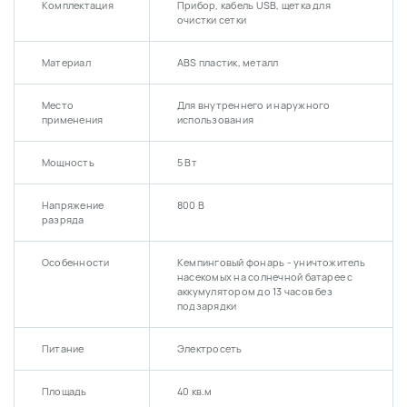
Комплектация
Прибор, кабель USB, щетка для
очистки сетки
Материал
ABS пластик, металл
Место
Для внутреннего и наружного
применения
использования
Мощность
5 Вт
Напряжение
800 В
разряда
Особенности
Кемпинговый фонарь - уничтожитель
насекомых на солнечной батарее с
аккумулятором до 13 часов без
подзарядки
Питание
Электросеть
Площадь
40 кв.м