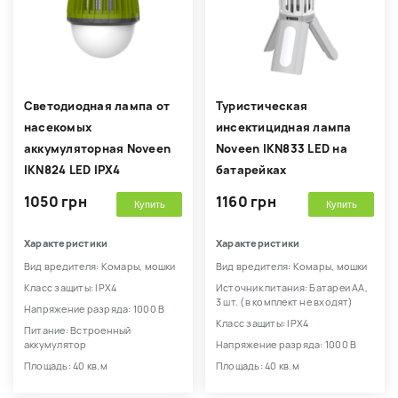
Светодиодная лампа от
Туристическая
насекомых
инсектицидная лампа
аккумуляторная Noveen
Noveen IKN833 LED на
IKN824 LED IPХ4
батарейках
1050 грн
1160 грн
Купить
Купить
Характеристики
Характеристики
Вид вредителя: Комары, мошки
Вид вредителя: Комары, мошки
Класс защиты: IPX4
Источник питания: Батареи АА,
3 шт. (в комплект не входят)
Напряжение разряда: 1000 В
Класс защиты: IPХ4
Питание: Встроенный
аккумулятор
Напряжение разряда: 1000 В
Площадь: 40 кв.м
Площадь: 40 кв.м