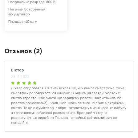
Напряжение разряда: 800 В
Питание: Встроенный
аккумулятор
Площадь: 40 кв.м
Отзывов (2)
Віктор
28.11.2022
Ліхтар сподобався. Світить яскравіше, ніж лампа смартфона, хоча
смартфон розряджається швидше. Є індикація заряду: червоне
світло (просто, щоб знати, що зарядка у розетці законтачила, бо
розетка роздовбана). Брав, щоб "щось світило" під час відключень
світла. Те що є фумігатор, добре - згодиться у мирні часи, коли буду
з телескопом на балконі розважатися. Брав цей ліхтар із
розрахунку, що виробник Польща - китайські світильники дуже
ненадійні.