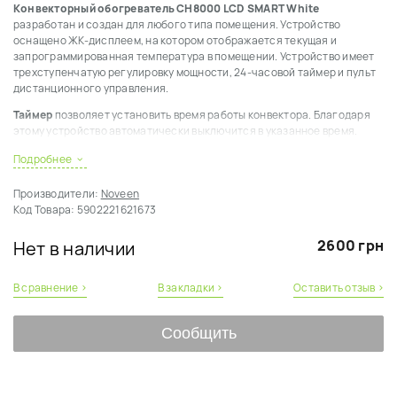
Конвекторный обогреватель CH8000 LCD SMART White
разработан и создан для любого типа помещения. Устройство
оснащено ЖК-дисплеем, на котором отображается текущая и
запрограммированная температура в помещении. Устройство имеет
трехступенчатую регулировку мощности, 24-часовой таймер и пульт
дистанционного управления.
Таймер
позволяет установить время работы конвектора. Благодаря
этому устройство автоматически выключится в указанное время.
Терморегулятор
позволит устройству автоматически выключиться
Подробнее
при достижении, выбранной на дисплее, температуры.
Производители:
Noveen
Встроенный вентилятор
эффективно распределяет тепло.
Код Товара:
5902221621673
Основные достоинства модели:
2600 грн
Нет в наличии
Устройство автоматически выключится при достижении
выбранной температуры.
Удобные ручки для переноски.
В сравнение ›
В закладки ›
Оставить отзыв ›
Прочная и стильная конструкция.
Пульт дистанционного управления в комплекте.
Сообщить
3 уровня нагрева: 750 / 1250 / 2000 Вт.
Таймер отключения.
Эффективное распределение тепла - встроенный вентилятор.