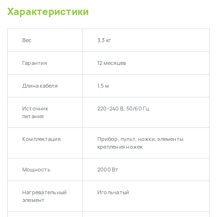
Характеристики
Вес
3,3 кг
Гарантия
12 месяцев
Длина кабеля
1,5 м
Источник
220-240 В, 50/60 Гц
питания
Комплектация
Прибор, пульт, ножки, элементы
крепления ножек
Мощность
2000 Вт
Нагревательный
Игольчатый
элемент