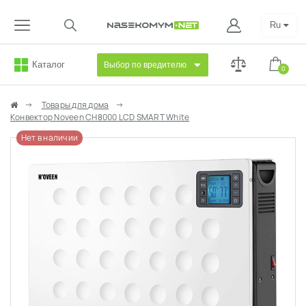
Ru
Каталог
Выбор по вредителю
0
Товары для дома
Конвектор Noveen CH8000 LCD SMART White
Нет в наличии