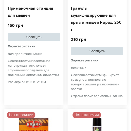
Приманочная станция
Гранулы
для мышей
мумифицирующие для
крыс и мышей Rapax, 250
150 грн
г
Сообщить
210 грн
Характеристики
Сообщить
Вид вредителя: Мыши
Характеристики
Особенности: Безопасная
конструкция исключает
Вес: 250 г
случайное попадание яда
домашним животным или детям
Особенности: Мумифицирует
грызунов, полностью
Размер: 38 х 95 х 128 мм
предотвращает разложение и
запахи
Страна производитель: Польша
Нет в наличии
Нет в наличии