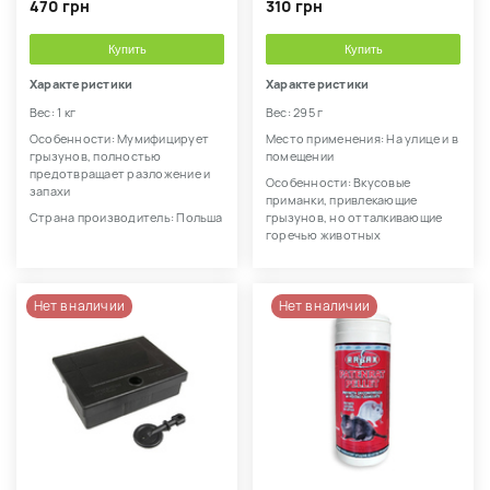
470 грн
310 грн
Купить
Купить
Характеристики
Характеристики
Вес: 1 кг
Вес: 295 г
Особенности: Мумифицирует
Место применения: На улице и в
грызунов, полностью
помещении
предотвращает разложение и
Особенности: Вкусовые
запахи
приманки, привлекающие
Страна производитель: Польша
грызунов, но отталкивающие
горечью животных
Нет в наличии
Нет в наличии