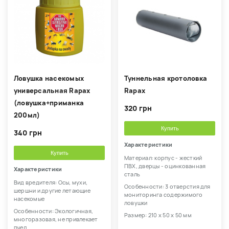
Ловушка насекомых
Туннельная кротоловка
универсальная Rapax
Rapax
(ловушка+приманка
320 грн
200мл)
Купить
340 грн
Характеристики
Купить
Материал: корпус - жесткий
ПВХ, дверцы - оцинкованная
Характеристики
сталь
Вид вредителя: Осы, мухи,
Особенности: 3 отверстия для
шершни и другие летающие
мониторинга содержимого
насекомые
ловушки
Особенности: Экологичная,
Размер: 210 х 50 х 50 мм
многоразовая, не привлекает
пчел