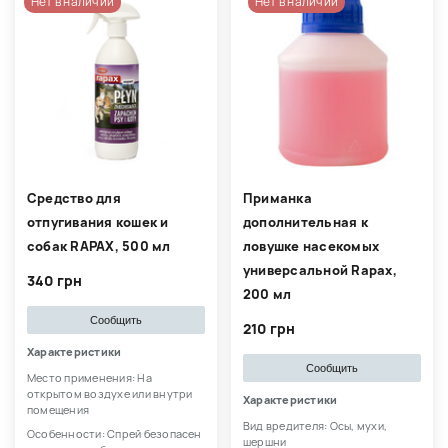
Нет в наличии
Нет в наличии
Средство для
Приманка
отпугивания кошек и
дополнительная к
собак RAPAX, 500 мл
ловушке насекомых
универсальной Rapax,
340 грн
200 мл
Сообщить
210 грн
Характеристики
Сообщить
Место применения: На
открытом воздухе или внутри
Характеристики
помещения
Вид вредителя: Осы, мухи,
Особенности: Спрей безопасен
шершни