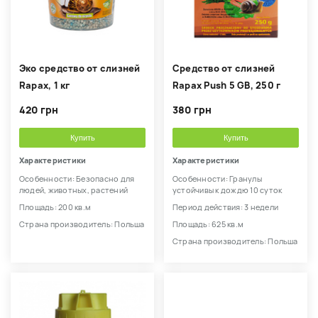
Эко средство от слизней
Средство от слизней
Rapax, 1 кг
Rapax Push 5 GB, 250 г
420 грн
380 грн
Купить
Купить
Характеристики
Характеристики
Особенности: Безопасно для
Особенности: Гранулы
людей, животных, растений
устойчивы к дождю 10 суток
Площадь: 200 кв.м
Период действия: 3 недели
Страна производитель: Польша
Площадь: 625 кв.м
Страна производитель: Польша