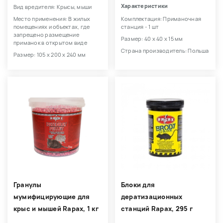
Характеристики
Вид вредителя: Крысы, мыши
Место применения: В жилых
Комплектация: Приманочная
помещениях и объектах, где
станция - 1 шт
запрещено размещение
Размер: 40 х 40 х 15 мм
приманок в открытом виде
Страна производитель: Польша
Размер: 105 х 200 х 240 мм
Гранулы
Блоки для
мумифицирующие для
дератизационных
крыс и мышей Rapax, 1 кг
станций Rapax, 295 г