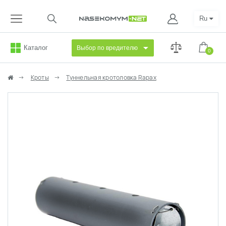
Ru
Каталог
Выбор по вредителю
0
Кроты
Туннельная кротоловка Rapax