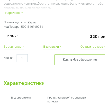
содержимого ловушки. Достаточно раскрыть фольгу или дерн, чтобы
проверить, пойман ли вредитель.
Подробнее
Способ применения:
Производители:
Rapax
Установить ловушку в подземный ход отверстиями для наблюдения
Код Товара:
5901549149234
вверх. Чтобы почва и свет не попали внутрь, накрыть сверху фольгой
или дерном. Дважды в день проверять, пойман ли крот или полевка.
В наличии
320 грн
В сравнение ›
В закладки ›
Оставить отзыв ›
Кол-во
Купить без оформления
Характеристики
Вид вредителя
Кроты, землеройки, слепыши,
полевки