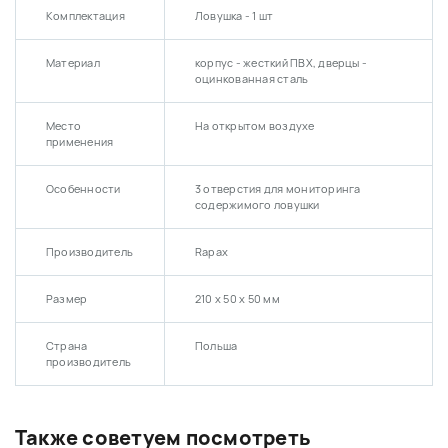
Комплектация
Ловушка - 1 шт
Материал
корпус - жесткий ПВХ, дверцы -
оцинкованная сталь
Место
На открытом воздухе
применения
Особенности
3 отверстия для мониторинга
содержимого ловушки
Производитель
Rapax
Размер
210 х 50 х 50 мм
Страна
Польша
производитель
Также советуем посмотреть