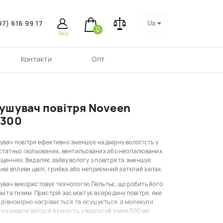
97) 616 99 17
Ua
0
Вхід
Контакти
Опт
ушувач повітря Noveen
300
вач повітря ефективно зменшує надмірну вологість у
статньо ізольованих, вентильованих або неопалюваних
щеннях. Видаляє зайву вологу з повітря та зменшує
иві впливи цвілі, грибка або неприємний затхлий запах.
вач використовує технологію Пельтьє, що робить його
м та тихим. Пристрій засмоктує всередину повітря, яке
 рівномірно нагрівається та осушується, а молекули
и конденсуються в ємність з водою об'ємом 500 мл.