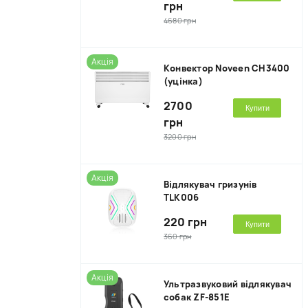
грн
4680 грн
Акція
Kонвектор Noveen CH3400
(уцінка)
2700
Купити
грн
3200 грн
Акція
Відлякувач гризунів
TLK006
220 грн
Купити
360 грн
Акція
Ультразвуковий відлякувач
собак ZF-851E