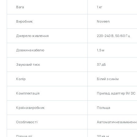
Вага
1 кг
Виробник
Noveen
Джерело живлення
220-240 В, 50/60 Гц
Довжина кабелю
1,5 м
Звуковий тиск
37 дБ
Колір
Білий з синім
Комплектація
Прилад, адаптер 9V DC
Країна виробник
Польща
Особливості
Автоматичне вимкненн
Площа дії
20 кв.м