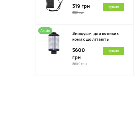
319 грн
Купити
380 грн
Акція
Знищувач для великих
комах що літають
5600
Купити
грн
8800 грн