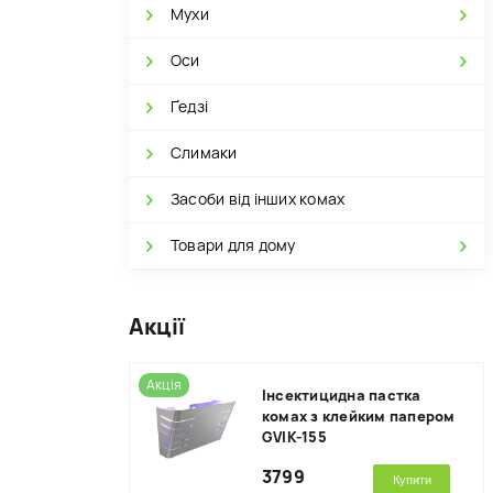
Мухи
Оси
Ґедзі
Слимаки
Засоби від інших комах
Товари для дому
Акції
Акція
Інсектицидна пастка
комах з клейким папером
GVIK-155
3799
Купити