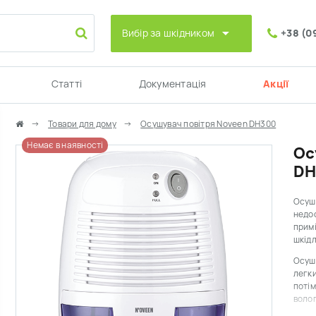
Вибір за шкідником
+38 (0
Статті
Документація
Акції
Товари для дому
Осушувач повітря Noveen DH300
Немає в наявності
Ос
DH
Осушу
недо
примі
шкідл
Осушу
легки
потім
волог