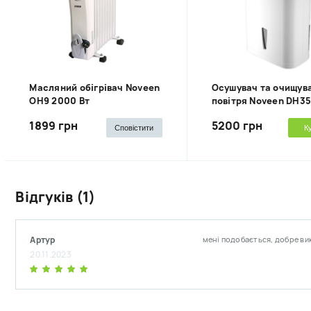
Масляний обігрівач Noveen
Осушувач та очищув
OH9 2000 Вт
повітря Noveen DH3
1899 грн
5200 грн
Сповістити
К
Відгуків (1)
Артур
мені подобається, добре в
20.11.2023