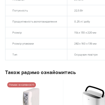
Потужність
22,5 Вт
Продуктивність вологовидалення
0,25 л / добу
Розмір
154 х 130 х 220 мм
Розмір упаковки
282 х 160 х 136 мм
Тип
Осушувач повітря
Також радимо ознайомитись
Немає в наявності