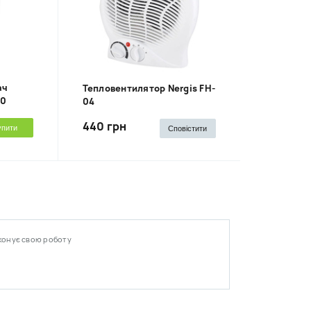
ач
Тепловентилятор Nergis FH-
50
04
440 грн
упити
Сповістити
иконує свою роботу