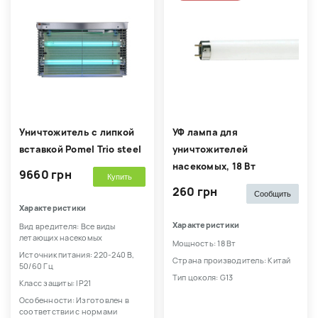
Уничтожитель с липкой
УФ лампа для
вставкой Pomel Trio steel
уничтожителей
насекомых, 18 Вт
9660 грн
Купить
260 грн
Сообщить
Характеристики
Характеристики
Вид вредителя: Все виды
летающих насекомых
Мощность: 18 Вт
Источник питания: 220-240 В,
Страна производитель: Китай
50/60 Гц
Тип цоколя: G13
Класс защиты: IP21
Особенности: Изготовлен в
соответствии с нормами