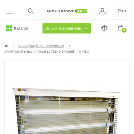
Ru
Каталог
Выбор по вредителю
0
Уничтожители насекомых
Уничтожитель с липкой вставкой Pomel Trio Max