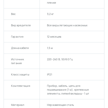
продуктами.
пленке
Корпус возможен в стальном, белом или черном цвете.
Вес
3,2 кг
Вид вредителя
Все виды летающих насекомых
Гарантия
12 месяцев
Длина кабеля
1,5 м
Источник
220-240 В, 50/60 Гц
питания
Класс защиты
IP21
Комплектация
Прибор, кабель, цепь для
подвешивания (1 м), крепежные
элементы, липкий вкладыш - 1 шт
Материал
Нержавеющая сталь