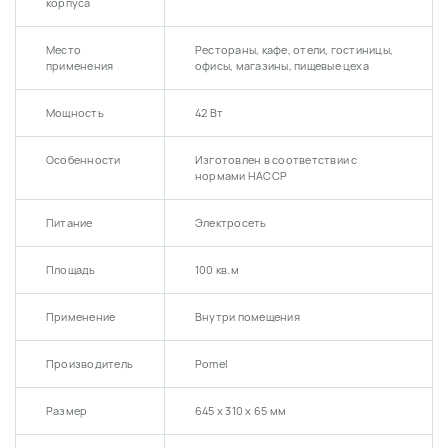
корпуса
Место
Рестораны, кафе, отели, гостиницы,
применения
офисы, магазины, пищевые цеха
Мощность
42 Вт
Особенности
Изготовлен в соответствии с
нормами HACCP
Питание
Электросеть
Площадь
100 кв.м
Применение
Внутри помещения
Производитель
Pomel
Размер
645 х 310 х 65 мм