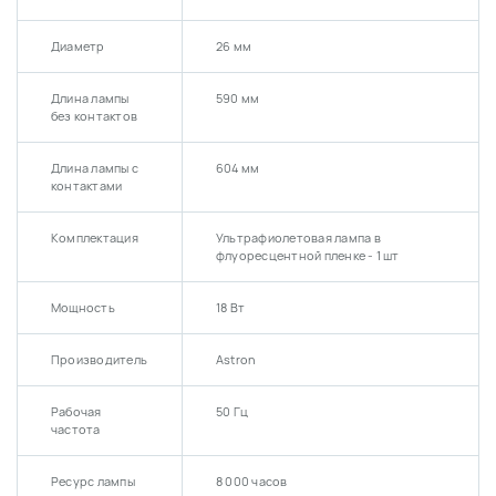
Диаметр
26 мм
Длина лампы
590 мм
без контактов
Длина лампы с
604 мм
контактами
Комплектация
Ультрафиолетовая лампа в
флуоресцентной пленке - 1 шт
Мощность
18 Вт
Производитель
Astron
Рабочая
50 Гц
частота
Ресурс лампы
8 000 часов