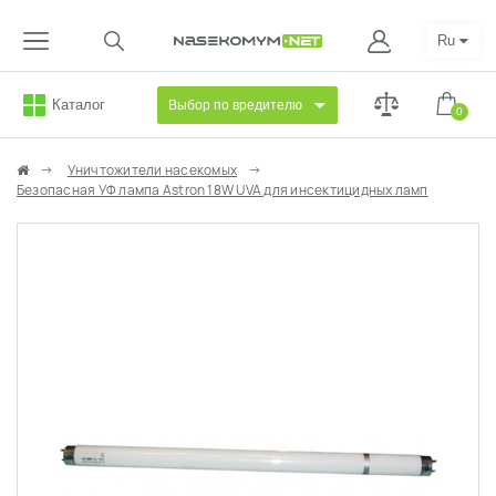
Ru
Каталог
Выбор по вредителю
0
Уничтожители насекомых
Безопасная УФ лампа Astron 18W UVA для инсектицидных ламп