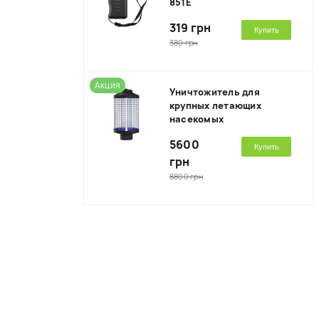
851E
319 грн
Купить
380 грн
Акция
Уничтожитель для
крупных летающих
насекомых
5600
Купить
грн
8800 грн