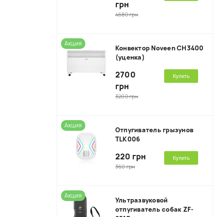
грн
4680 грн
Акция
Конвектор Noveen CH3400
(уценка)
2700
Купить
грн
3200 грн
Акция
Отпугиватель грызунов
TLK006
220 грн
Купить
360 грн
Акция
Ультразвуковой
отпугиватель собак ZF-