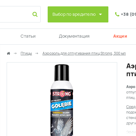
Выбор по вредителю
+38 (0
Статьи
Документация
Акции
Птицы
Аэрозоль для отпугивания птиц Strong, 300 мл
Аэ
пт
Аэро
отпуг
птиц.
Сред
подок
стен
друг
Эффе