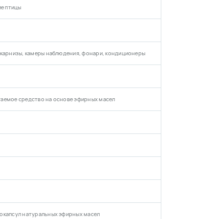
ие птицы
 карнизы, камеры наблюдения, фонари, кондиционеры
аемое средство на основе эфирных масел
окапсул натуральных эфирных масел