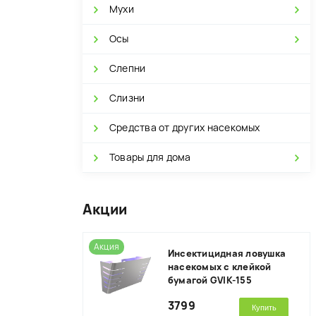
Мухи
Осы
Слепни
Слизни
Средства от других насекомых
Товары для дома
Акции
Акция
Инсектицидная ловушка
насекомых с клейкой
бумагой GVIK-155
3799
Купить