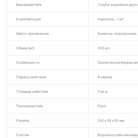
Вид вредителя
Голуби, воробьи и друг
Комплектация
Аэрозоль - 1 шт
Место применения
Балконы, подоконники,
Объем(мл)
300 мл
Особенности
Экологичное биоразлаг
Период действия
8 недель
Площадь действия
3 кв.м
Производитель
Erpol
Размер
240 х 50 х 50 мм
Состав
Водная суспензия микр