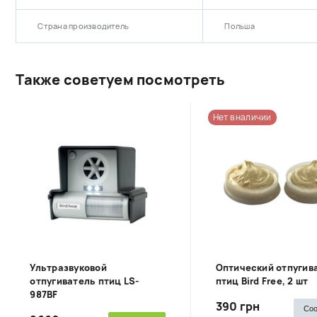
Страна производитель
Польша
Также советуем посмотреть
Нет в наличии
Ультразвуковой
Оптический отпугив
отпугиватель птиц LS-
птиц Bird Free, 2 шт
987BF
390 грн
Со