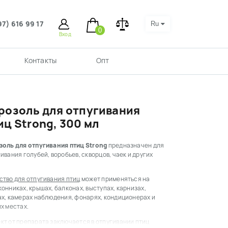
97) 616 99 17
Ru
0
Вход
Контакты
Опт
розоль для отпугивания
иц Strong, 300 мл
золь для отпугивания птиц Strong
предназначен для
ивания голубей, воробьев, скворцов, чаек и других
ство для отпугивания птиц
может применяться на
онниках, крышах, балконах, выступах, карнизах,
ах, камерах наблюдения, фонарях, кондиционерах и
их местах.
кт от препарата заключается в отпугивании птиц